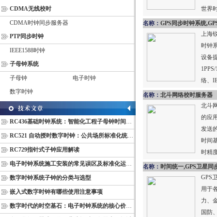
CDMA无线校时
世界
CDMA时钟同步服务器
名称：
GPS同步时钟系统,GPS标准同步时钟
上海
PTP同步时钟
时钟系
IEEE1588时钟
设备提
子母钟系统
1PPS
子母钟
电子时钟
络、I
数字时钟
标...
名称：
北斗网络校时服务器
北斗
的应
RC436基础时钟系统：智能化工程子母钟时间同步配套设备
发送
RC521 自动授时数字时钟：公共场所标准化统一计时终端
时间
RC729指针式子钟应用解读
时精度
电子时钟系统施工安装的常见误区及标准化运维管理规范
名称：
时间统一,GPS卫星同
GP
数字时钟系统子钟的分类与选型
用于
嵌入式数字时钟有哪些使用注意事项
力、
数字时代的时空基石：电子时钟系统的核心价值与多维意义
国防