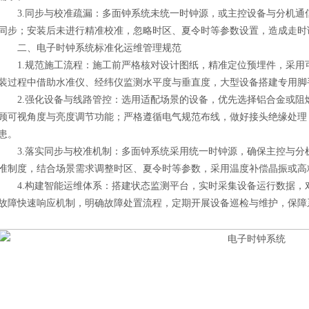
3.同步与校准疏漏：多面钟系统未统一时钟源，或主控设备与分机通
同步；安装后未进行精准校准，忽略时区、夏令时等参数设置，造成走时
二、电子时钟系统标准化运维管理规范
1.规范施工流程：施工前严格核对设计图纸，精准定位预埋件，采用
装过程中借助水准仪、经纬仪监测水平度与垂直度，大型设备搭建专用脚
2.强化设备与线路管控：选用适配场景的设备，优先选择铝合金或阻
顾可视角度与亮度调节功能；严格遵循电气规范布线，做好接头绝缘处理
患。
3.落实同步与校准机制：多面钟系统采用统一时钟源，确保主控与分
准制度，结合场景需求调整时区、夏令时等参数，采用温度补偿晶振或高
4.构建智能运维体系：搭建状态监测平台，实时采集设备运行数据，
故障快速响应机制，明确故障处置流程，定期开展设备巡检与维护，保障