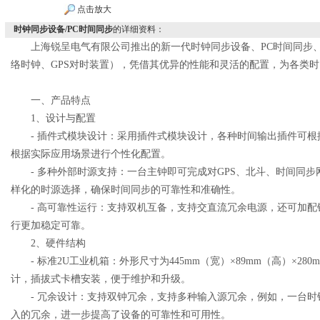
点击放大
时钟同步设备/PC时间同步
的详细资料：
上海锐呈电气有限公司推出的新一代时钟同步设备、PC时间同步、
络时钟、GPS对时装置），凭借其优异的性能和灵活的配置，为各类
一、产品特点
1、设计与配置
- 插件式模块设计：采用插件式模块设计，各种时间输出插件可根
根据实际应用场景进行个性化配置。
- 多种外部时源支持：一台主钟即可完成对GPS、北斗、时间同步
样化的时源选择，确保时间同步的可靠性和准确性。
- 高可靠性运行：支持双机互备，支持交直流冗余电源，还可加配铷原
行更加稳定可靠。
2、硬件结构
- 标准2U工业机箱：外形尺寸为445mm（宽）×89mm（高）×28
计，插拔式卡槽安装，便于维护和升级。
- 冗余设计：支持双钟冗余，支持多种输入源冗余，例如，一台时钟
入的冗余，进一步提高了设备的可靠性和可用性。