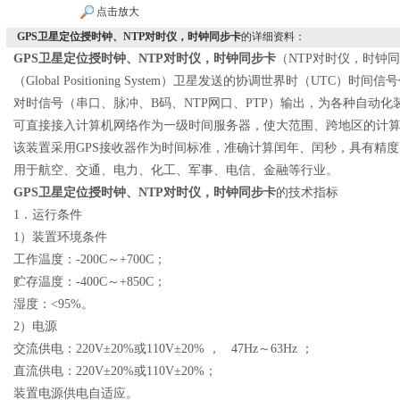
点击放大
GPS卫星定位授时钟、NTP对时仪，时钟同步卡
的详细资料：
GPS卫星定位授时钟、NTP对时仪，时钟同步卡
（NTP对时仪，时钟
（Global Positioning System）卫星发送的协调世界时（UTC）时间信号
对时信号（串口、脉冲、
B码、NTP网口、PTP
）
输出
，为各种自动化
可直接接入计算机网络作为一级时间服务器，使大范围、跨地区的计
该
装置
采用GPS接收器作为时间标准，准确计算闰年、闰秒
，
具有精度
用
于航空、交通、电力、化工、军事、电信、金融等行业。
GPS卫星定位授时钟、NTP对时仪，时钟同步卡
的技术指标
1．运行条件
1）装置环境条件
工作温度：-
2
00C～+
70
0C；
贮存温度：-400C～+
85
0C；
湿度：<95%。
2）电源
交流供电：220V±2
0%
或110V±2
0%
，
47H
z～
63H
z
；
直流供电：220V±2
0%
或110V±2
0%
；
装置电源供电自适应。