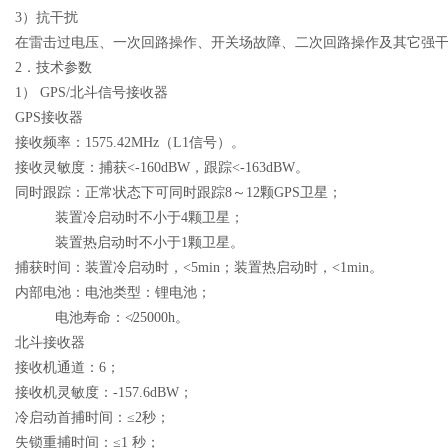
3）抗干扰
在雷击过电压、一次回路操作、开关场故障、二次回路操作及其它强
2．
技术参数
1）
GPS/北斗信号接收器
GPS接收器
接收频率：1575
.42MHz
（L1信号）。
接收灵敏度：捕获<-160
dB
W，跟踪<-163
dB
W。
同时跟踪：正常状态下可同时跟踪8～12颗GPS卫星；
装置冷启动时不小于4颗卫星；
装置热启动时不小于1颗卫星。
捕获时间：装置冷启动时，<5
min
；装置热启动时，<1
min
。
内部电池：电池类型：锂电池；
电池寿命：≮25000h。
北斗接收器
接收机通道：
6
；
接收机灵敏度：
-157.6dBW
；
冷启动首捕时间：
≤2
秒；
失锁重捕时间：
≤1
秒；