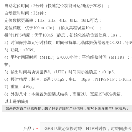
自动定位时间：
2
分钟
（
快速定位功能可达到优于
20
秒
）
；
自动授时时间：
2
分钟；
定位数据更新率：
1Hz
、
2Hz
、
4Hz
、
8Hz
、
16Hz
可选；
定位精度：优于
100 m（1
σ
）（
输入高程误差
10m）
；
授时
1PPS
精度：优于
100n
S
（
静态，初始化准确位置信息，
1
σ
）
。
2
）
时间保持单元守时精度：时间保持单元晶体振荡器选用OCXO，守时精度
3
）功耗：≤
20
W。
4
）平均*间隔时间（MTBF）≥70000小时；平均维修时间（MTTR）：
护。
5
）输出时间与协调世界时（UTC）时间同步准确度：≤0.
1
μS。
6
）
授时
精度：
脉冲、B码：0.1
μS
，
串口
：
10μS
，
NTP
/SNTP：
1-10ms
7）
重量：
4.6
kg。
8
）外形尺寸：本装置为架装式结构，高度
2
U、宽度19”标准机箱
。
以上是
的简介
如果你对该产品感兴趣，想了解更详细的产品信息，填写下表直接与厂家联系：
产品：