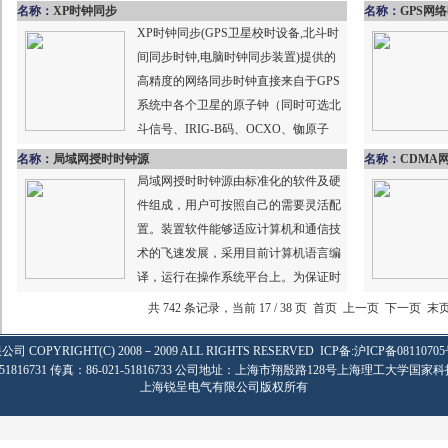
器主板、和高品质1U/2U...
名称：
XP时钟同步
名称：
GPS网
XP时钟同步(GPS卫星校时设备,北斗时
间同步时钟,电脑时钟同步装置)提供的
高精度的网络同步时钟直接来自于GPS
系统中各个卫星的原子钟（同时可选北
斗信号、IRIG-B码、OCXO、铷原子
钟、CDMA信...
名称：
局域网授时时钟源
名称：
CDMA
局域网授时时钟源由标准化的软件及硬
件组成，用户可按照自己的需要灵活配
置。装置软件能够适应计算机和通信技
术的飞速发展，采用目前计算机语言编
译，运行在操作系统平台上。为保证时
钟系统可靠地运行，在装置的电磁...
共 742 条记录，当前 17 / 38 页
首页
上一页
下一页
末
限公司
COPYRIGHT(C) 2008－2009 ALL RIGHTS RESERVED
ICP备:
沪ICP备08110705
-51816731 传真：86-021-51816733 公司地址：上海市翔殷路128号上海理工大学国家科
上海锐呈电气有限公司版权所有