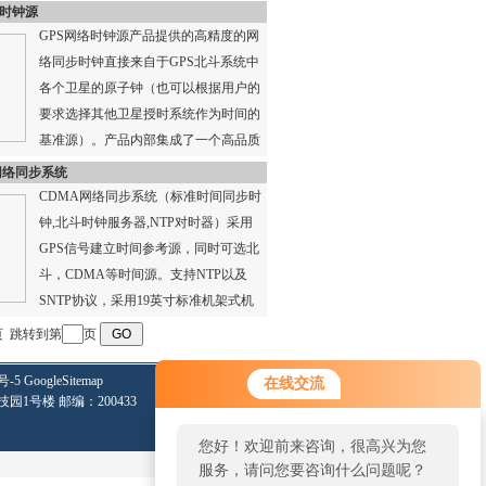
设计，全自动智能化运行，免...
络时钟源
GPS网络时钟源产品提供的高精度的网
络同步时钟直接来自于GPS北斗系统中
各个卫星的原子钟（也可以根据用户的
要求选择其他卫星授时系统作为时间的
基准源）。产品内部集成了一个高品质
的96通道GPS北斗授时接...
网络同步系统
CDMA网络同步系统（标准时间同步时
钟,北斗时钟服务器,NTP对时器）采用
GPS信号建立时间参考源，同时可选北
斗，CDMA等时间源。支持NTP以及
SNTP协议，采用19英寸标准机架式机
箱，具有发热量小...
页
跳转到第
页
号-5
GoogleSitemap
在线交流
技园1号楼 邮编：200433
您好！欢迎前来咨询，很高兴为您
服务，请问您要咨询什么问题呢？