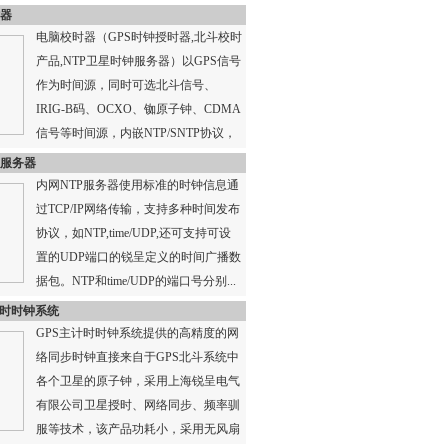
装置可以为计算机网络、计算机应用...
器
电脑校时器（GPS时钟授时器,北斗校时
产品,NTP卫星时钟服务器）以GPS信号
作为时间源，同时可选北斗信号、
IRIG-B码、OCXO、铷原子钟、CDMA
信号等时间源，内嵌NTP/SNTP协议，
同步网络...
P服务器
内网NTP服务器使用标准的时钟信息通
过TCP/IP网络传输，支持多种时间发布
协议，如NTP,time/UDP,还可支持可设
置的UDP端口的锐呈定义的时间广播数
据包。NTP和time/UDP的端口号分别...
计时时钟系统
GPS主计时时钟系统提供的高精度的网
络同步时钟直接来自于GPS北斗系统中
各个卫星的原子钟，采用上海锐呈电气
有限公司卫星授时、网络同步、频率驯
服等技术，该产品功耗小，采用无风扇