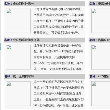
统对时有效融合，支持...
名称：
企业网时钟统一
名称：
电脑校时
上海锐呈电气有限公司企业网时钟统一
产品采用全模块化结构设计，不仅实现
了板卡全兼容，还提供了丰富的信号接
口资源和开放式特殊接口设计平台，具
备兼容能力。可提供多路脉冲信号、
IRIG-B信号、NTP网络信号...
名称：
北斗标准时间服务器
名称：
内网NT
北斗标准时间服务器设备是一种智能
化、基于标准NTP/SNTP协议工作的网
络时间服务器。凡是网络中支持
NTP/SNTP协议的设备如计算机、路由
器、DVR、NVR等都可以与来自本服
务器的标准时间源同步。其...
名称：
统一全网的时间
名称：
GPS主
统一全网的时间产品以GPS信号作为时
间源（也可以根据用户的要求选择其他
卫星校时系统作为时间基准源,如北斗
卫星），装置由高精度高灵敏度授时型
GPS北斗接收机、高可靠性工业级服务