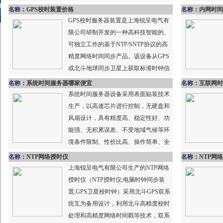
名称：
GPS校时装置价格
名称：
内网时间
GPS校时服务器装置是上海锐呈电气有
限公司研制开发的一种高科技智能的、
可独立工作的基于NTP/SNTP协议的高
精度网络时间同步产品。该设备从GPS
或北斗地球同步卫星上获取标准时钟信
号信息，将这些标准时...
名称：
系统时间服务器哪家便宜
名称：
互联网时
系统时间服务器设备采用表面贴装技术
生产，以高速芯片进行控制，无硬盘和
风扇设计，具有精度高、稳定性好、功
能强、无积累误差、不受地域气候等环
境条件限制、性价比高、操作简单、全
自动智能化运行、免维护等特点，...
名称：
NTP网络授时仪
名称：
NTP网
上海锐呈电气有限公司生产的NTP网络
授时仪（NTP授时仪,电脑时钟同步装
置,GPS卫星校时钟）采用北斗GPS双系
统互为备用设计，利用北斗高精度校时
处理和高精度网络时间戳等技术，双系