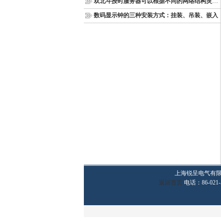
双北斗授时服务器可以根据不同的网络结构灵活部署
数码显示钟的三种安装方式：挂装、吊装、嵌入
上海锐呈电气有
返回首页
电话：86-021