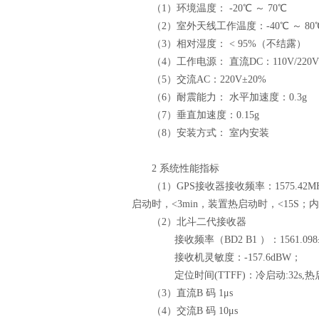
（1）环境温度： -20℃ ～ 70℃
（2）室外天线工作温度：-40℃ ～ 80
（3）相对湿度： < 95%（不结露）
（4）工作电源： 直流DC：110V/220V
（5）交流AC：220V±20%
（6）耐震能力： 水平加速度：0.3g
（7）垂直加速度：0.15g
（8）安装方式： 室内安装
2 系统性能指标
（1）GPS接收器接收频率：1575.42MH
启动时，<3min，装置热启动时，<15S；
（2）北斗二代接收器
接收频率（BD2 B1 ）：1561.098±
接收机灵敏度：-157.6dBW；
定位时间(TTFF)：冷启动:32s,热启动
（3）直流B 码 1μs
（4）交流B 码 10μs