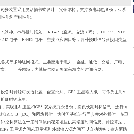
同步装置采用灵活插卡式设计，冗余结构，支持双电源热备份，双系
授时性能和守时性能。
、串行授时报文、IRIG-B（直流、交流B 码）、DCF77、NTP
32 电平、RS485 电平、空接点和网口等；各种授时信号及接口类型
式等多种组网模式。主要应用于电力、金融、通信、交通、广电、
育、、IT等领域，为其提供稳定可靠高精度的时间信息。
备时钟源可灵活配置，配置北斗、GPS 卫星输入板，可作为主时钟
为扩展时钟应用。
，实现北斗卫星和GPS 双系统冗余备份，提供长期时标信息，进行同
IRIG-B（DC）和网络授时）为时间基准进行同步并对外授时；在卫
时钟控制算法在一定时间段内稳定地提供高精度时间信息。钟控算法，
GPS 卫星源之间或卫星源和外部输入源之间可以自动切换；输入两路