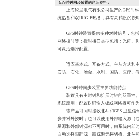
GPS时钟同步装置
的详细资料：
上海锐呈电气有限公司生产的GPS时钟
统热备和双IRIG-B热备，具有高精度的
GPS时钟装置提供多种对时信号，包括：脉冲
网络授时等；授时接口类型包括：光纤、RS2
可灵活选择配置。
适应基本式、互备方式、主从方式和主备
安防、石化、冶金、水利、国防、医疗、教
GPS时钟同步装置主要功能特点
装置具有主时钟和扩展时钟的双重性。设
系统应用；配置B 码输入板或网络板可作
该产品可同时接收北斗和GPS 卫星信号
步并对外授时；也可以使用外部输入源（包括
星源和外部钟源都不可用时，由系统内部
自动选择跟踪源，跟踪源无损切换。北斗和