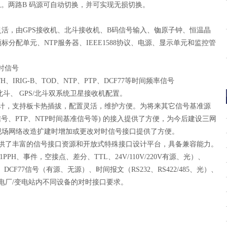
息。两路B 码源可自动切换，并可实现无损切换。
，由GPS接收机、北斗接收机、B码信号输入、铷原子钟、恒温晶
分配单元、NTP服务器、IEEE1588协议、电源、显示单元和监控管
时信号
/H、IRIG-B、TOD、NTP、PTP、DCF77等时间频率信号
斗、 GPS/北斗双系统卫星接收机配置。
，支持板卡热插拔，配置灵活，维护方便。为将来其它信号基准源
号、PTP、NTP时间基准信号等) 的接入提供了方便，为今后建设三网
现场网络改造扩建时增加或更改对时信号接口提供了方便。
了丰富的信号接口资源和开放式特殊接口设计平台，具备兼容能力。
PPH、事件，空接点、差分、TTL、24V/110V/220V有源、光）、
）、DCF77信号（有源、无源）、时间报文（RS232、RS422/485、光）、
满足电厂/变电站内不同设备的对时接口要求。