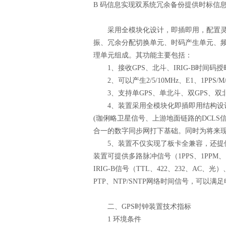
B 码信息实现双系统冗余备份提供时标信
采用全模块化设计，即插即用，配置灵活
振、冗余分配切换单元、时码产生单元、频标
理单元组成。其功能主要包括：
1、接收GPS、北斗、IRIG-B时间码授
2、可以产生2/5/10MHz、E1、1PPS/M
3、支持单GPS、单北斗、双GPS、双北
4、装置采用全模块化即插即用结构设计
(珈俐略卫星信号、上游地面链路的DCLS信
合一的数字同步网打下基础。同时为将来
5、装置不仅实现了板卡全兼容，还提供
装置可提供多路脉冲信号（1PPS、1PPM、1
IRIG-B信号（TTL、422、232、AC、光
PTP、NTP/SNTP网络时间信号，可以
二、GPS时钟装置技术指标
1 环境条件