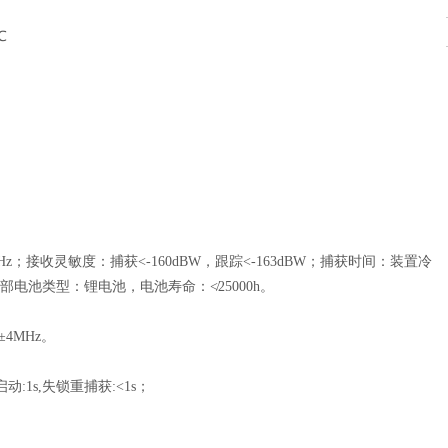
℃
z；接收灵敏度：捕获<-160dBW，跟踪<-163dBW；捕获时间：装置冷
内部电池类型：锂电池，电池寿命：≮25000h。
4MHz。
:1s,失锁重捕获:<1s；