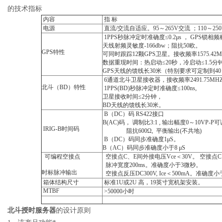
的技术指标
内容
指
标
电源
直流
/
交流自适应。
95
～
265V
交流
；
110
～
25
1PPS
秒脉冲定时准确度
≤0.2μs
，
GPS
锁相频
天线射频灵敏度
-166dbw
；阻抗
50
欧。
GPS
特性
可同时跟踪
12
颗
GPS
卫星。接收频率
1575.42
数据重现时间：热启动
≤20
秒，冷启动
≤1.5
分
GPS
天线的馈线长
30
米（特别要求可定制到
40
6
通道北斗卫星接收器，接收频率
2491.75MH
北斗（
BD
）特性
1PPS(BD)
秒脉冲定时准确度
≤100ns,
卫星接收时间
≤2
分钟，
BD
天线的馈线长
30
米。
B
（
DC
）码
RS422
接口
B(AC)
码，
调制比
3:1 ,
输出幅度
0
～
10VP-P
可
IRIG-B
时间码
阻抗
600Ω,
平衡输出
(
不共地
)
B
（
DC
）码同步准确度
1μS
。
B
（
AC
）码同步准确度小于
8 μS
可编程空接点
空接点
C
、
E
间外接电压
Vce
＜
30V
。
空接点
C
脉冲宽度
200ms
。准确度小于
3
微秒。
时标脉冲输出
空接点反压
DC300V, Ice
＜
500mA
。准确度小
箱体结构尺寸
标准
1U
或
2U
高，
19
英寸宽机架安装。
MTBF
>50000
小时
北斗授时服务器
的设计原则