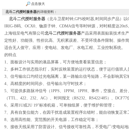
点击放大
北斗二代授时服务器
的详细资料：
北斗二代授时服务器
（北斗
卫星时钟
,GPS
校时器
,
时间同步产品
）以
IRIG-B码、OCX0、铷原子钟、CDMA信号等时钟源，对时精度达20nS
上海锐呈电气有限公司
北斗二代授时服务器
产品采用表面贴装技术生
定性好、功能强、性价比高、无积累误差、不受环境条件限制、操作
适合无人值守。
应用：变电站、发电厂、水电工程、工业控制系统。
的特点
1
、面板设计与实用的液晶屏幕，可方便地查看装置信息；
2
、多种工作状态指示灯，实时反映装置的运行状态，便于运行值班人
3
、信号输出口均经过光电隔离
，某一路输出信号短路，不会影响其它
4
、高精度的时间同步、信号输出与守时技术；
5
、可提供多路脉冲信号（
1PPS
、
1PPM
、
1PPH
、事件，空接点、差分
（
TTL
、
422
、
232
、
AC
）、时间报文（
RS232
、
RS422/485
）、
DCF77
6
、采用
1U
或
2U 19”
标准机箱，可单独组屏，便于维护和管理；
7
、具有自复位能力，在因干扰造成装置程序出错时，能自动恢复正常
8
、选用高性能、宽范围的开关电源，工作稳定可靠；
9
、接收天线采用了防雷设计、信号接收可靠性高，不受电厂
/
变电站地