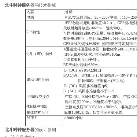
北斗时钟服务器
的技术指标
内容
指
标
电源
直流
/
交流自适应。
95
～
265V
交流
；
110
～
25
1PPS
秒脉冲定时准确度
≤0.2μs
，
GPS
锁相频
天线射频灵敏度
-166dbw
；阻抗
50
欧。
GPS
特性
可同时跟踪
12
颗
GPS
卫星。接收频率
1575.42
数据重现时间：热启动
≤20
秒，冷启动
≤1.5
分
GPS
天线的馈线长
30
米（特别要求可定制到
40
6
通道北斗卫星接收器，接收频率
2491.75MH
北斗（
BD
）特性
1PPS(BD)
秒脉冲定时准确度
≤100ns,
卫星接收时间
≤2
分钟，
BD
天线的馈线长
30
米。
B
（
DC
）码
RS422
接口
B(AC)
码，
调制比
3:1 ,
输出幅度
0
～
10VP-P
可
IRIG-B
时间码
阻抗
600Ω,
平衡输出
(
不共地
)
B
（
DC
）码同步准确度
1μS
。
B
（
AC
）码同步准确度小于
8 μS
可编程空接点
空接点
C
、
E
间外接电压
Vce
＜
30V
。
空接点
C
脉冲宽度
200ms
。准确度小于
3
微秒。
时标脉冲输出
空接点反压
DC300V, Ice
＜
500mA
。准确度小
箱体结构尺寸
标准
1U
或
2U
高，
19
英寸宽机架安装。
MTBF
>50000
小时
北斗时钟服务器
的设计原则