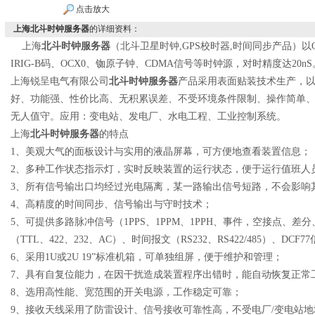
点击放大
上海北斗时钟服务器
的详细资料：
上海
北斗时钟服务器
（北斗
卫星时钟
,GPS
校时器
,
时间同步产品
）以
IRIG-B码、OCX0、铷原子钟、CDMA信号等时钟源，对时精度达20nS
上海锐呈电气有限公司
北斗时钟服务器
产品采用表面贴装技术生产，
好、功能强、性价比高、无积累误差、不受环境条件限制、操作简单
无人值守。
应用：变电站、发电厂、水电工程、工业控制系统。
上海
北斗时钟服务器
的特点
1
、美观大气的面板设计与实用的液晶屏幕，可方便地查看装置信息；
2
、多种工作状态指示灯，实时反映装置的运行状态，便于运行值班人
3
、所有信号输出口均经过光电隔离，
某一路输出信号短路，不会影响
4
、高精度的时间同步、信号输出与守时技术；
5
、可提供多路脉冲信号（
1PPS
、
1PPM
、
1PPH
、事件，空接点、差分
（
TTL
、
422
、
232
、
AC
）、时间报文（
RS232
、
RS422/485
）、
DCF77
6
、采用
1U
或
2U 19”
标准机箱，可单独组屏，便于维护和管理；
7
、具有自复位能力，在因干扰造成装置程序出错时，能自动恢复正常
8
、选用高性能、宽范围的开关电源，工作稳定可靠；
9
、接收天线采用了防雷设计、信号接收可靠性高，不受电厂
/
变电站地