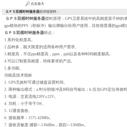
点击放大
ＧＰＳ双模时钟服务器
的详细资料：
ＧＰＳ双模时钟服务器
授时原理：GPS卫星系统中的高精度原子钟的准
gps模块的PPS（秒脉冲）输出脚输出给用户使用，目前很普通的gps模块
ＧＰＳ双模时钟服务器
特点：
1.系列化程度高。
2.品种多，能大限度的适用各种用户需求。
3.精度高，不仅pps精度高，ppm，pph以及各种时码精度都高。
4.可以订制更高精度，特殊要求的产品。
5.多功能。
功能及技术指标
1. GPS无效时可通过键盘设置时间。
2. 两种输出模式：a.时分秒脉冲及B码信号输出；b.仅当GPS定位
3. 电源：交直流电220V±22V。
4. 功耗：小于等于5W。
5. 12通道接收。
6. 接收频率：1575.42MHz。
7. 接收灵敏度:捕获<-130dBm，跟踪<-130dBm。