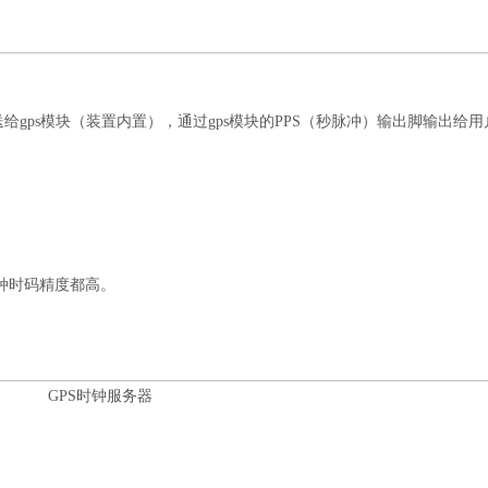
ps模块（装置内置），通过gps模块的PPS（秒脉冲）输出脚输出给用
。
各种时码精度都高。