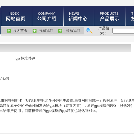
产品搜
设为首页
收藏我们
联系我们
索：
gps标准时钟
-01-05
s标准时钟对时卡（GPS卫星钟,北斗时钟同步装置,局域网时间统一）授时原理：GPS卫
高精度原子钟的准确时间发送给gps模块（装置内置），通过gps模块的PPS（秒脉冲
出给用户使用，目前很普通的gps模块的pps精度也能达到±1us。