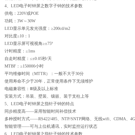
4
、
LED
电子时钟屏之数字子钟的技术参数
供电：
220V
或
POE
功耗：
3W
～
30W
LED
显示单元发光强度：≥
200cd/m2
对比度≥
10
：
1
LED
显示屏可视视角≥±
75º
计时精度：≤
1ms
自走时精度：≤±
0.05
秒
/
天
MTBF
：≥
150000
小时
平均维修时间（
MTTR
）：一般不大于
30
分
使用寿命不少于
20
年，正常使用条件下无须维护
电磁兼容性：Ⅲ级及以上标准
安装方式：吊装、壁装、镶嵌、装于支柱上等
5
、
LED
电子时钟屏之指针子钟的特点
同步精度高――采用智能时间补偿技术
多种授时方式――
RS422/485
、
NTP/SNTP
网络、无线
wifi
、
CDMA
、
4
智能管理――可与上位机通讯，实时监控运行状态
6
、
LED
电子时钟屏之指针子钟的技术参数