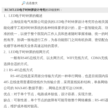
点击放大
RC507LED电子时钟屏设计考究
的详细资料：
1
、
LED
电子时钟屏的概述
上海锐呈电气有限公司提供的
LED
电子时钟屏设计考究符合相关
能化楼宇工程对时钟系统的各种特殊要求设计的，是一套智能化高、功
准的统一，以便于整个医院内工作人员和患者随时掌握准确、统一的
然有序、协调一致地进行工作，为各功能部门之间有机协调、密切配
化楼宇各种相关业务高速运转的需求。
2
、
LED
电子时钟屏的组网方式
一般有
RS485
总线方式、以太网方式、
WIFI
无线方式、
CDMA
无线
选择合适的方式。
2.1 RS-485
总线方式
RS-485
总线是采用差分传输方式的一种串行网络，也是目前国内
485
总线使用普通双绞线作为传输介质，采用直线拓朴结构，单条网络
公司的
MAX485
数据手册），网络总长度可达
1200
米。
优点：对于单个节点，电路成本较低，设计容易，实现方便。
缺点：可靠性差，单个节点的故障有可能导致整个网络瘫痪；
RS-485
点，维护成本相对较高。