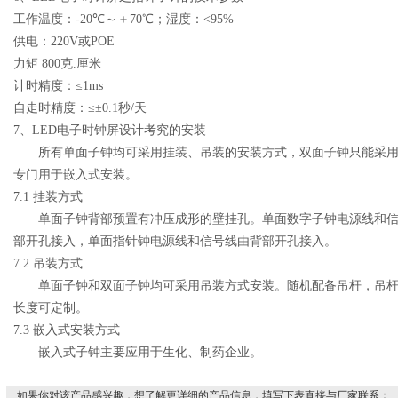
工作温度：
-20
℃～＋
70
℃；湿度：
<95%
供电：
220V
或
POE
力矩
800
克
.
厘米
计时精度：≤
1ms
自走时精度：≤±
0.1
秒
/
天
7
、
LED
电子时钟屏
设计考究
的安装
所有单面子钟均可采用挂装、吊装的安装方式，双面子钟只能采
专门用于嵌入式安装。
7.1
挂装方式
单面子钟背部预置有冲压成形的壁挂孔。单面数字子钟电源线和
部开孔接入，单面指针钟电源线和信号线由背部开孔接入。
7.2
吊装方式
单面子钟和双面子钟均可采用吊装方式安装。随机配备吊杆，吊
长度可定制。
7.3
嵌入式安装方式
嵌入式子钟主要应用于生化、制药企业。
如果你对该产品感兴趣，想了解更详细的产品信息，填写下表直接与厂家联系：