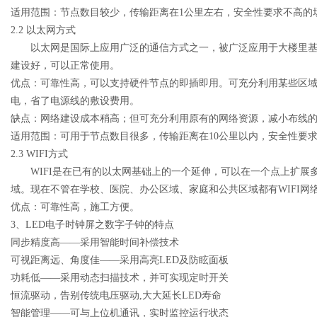
适用范围：节点数目较少，传输距离在
1
公里左右，安全性要求不高的
2.2
以太网方式
以太网是国际上应用广泛的通信方式之一，被广泛应用于大楼里
建设好，可以正常使用。
优点：可靠性高，可以支持硬件节点的即插即用。可充分利用某些区
电，省了电源线的敷设费用。
缺点：网络建设成本稍高；但可充分利用原有的网络资源，减小布线
适用范围：可用于节点数目很多，传输距离在
10
公里以内，安全性要
2.3 WIFI
方式
WIFI
是在已有的以太网基础上的一个延伸，可以在一个点上扩展
域。现在不管在学校、医院、办公区域、家庭和公共区域都有
WIFI
网
优点：可靠性高，施工方便。
3
、
LED
电子时钟屏之数字子钟的特点
同步精度高――采用智能时间补偿技术
可视距离远、角度佳――采用高亮
LED
及防眩面板
功耗低――采用动态扫描技术，并可实现定时开关
恒流驱动，告别传统电压驱动
,
大大延长
LED
寿命
智能管理――可与上位机通讯，实时监控运行状态