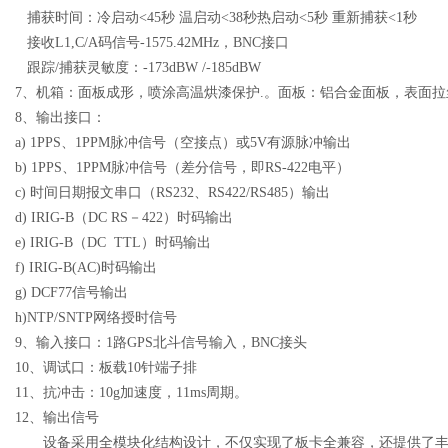
捕获时间：冷启动
<45
秒
温启动
<38
秒热启动
<5
秒
重新捕获
<1
秒
接收
L1,C/A
码信号
-1575.42MHz
，
BNC
接口
跟踪
/
捕获灵敏度：
-173dBW /-185dBW
7
、机箱：面板成形，喷涂高温烘漆保护
.
。面板：铝合金面板，表面拉
8
、输出接口：
a) 1PPS
、
1PPM
脉冲信号（空接点）或
5V
有源脉冲输出
b) 1PPS
、
1PPM
脉冲信号（差分信号，即
RS-422
电平）
c)
时间日期报文串口（
RS232
、
RS422/RS485
）输出
d) IRIG-B
（
DC RS
－
422
）时码输出
e) IRIG-B
（
DC
TTL
）时码输出
f) IRIG-B(AC)
时码输出
g) DCF77
信号输出
h)NTP/SNTP
网络授时信号
9
、输入接口：
1
路
GPS
北斗信号输入，
BNC
接头
10
、调试口：板载
10
针端子排
11
、
抗冲击：
10g
加速度，
11ms
周期。
12
、输出信号
设备采用全模块化结构设计，不仅实现了板卡全兼容，还提供了