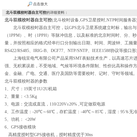
点击放大
北斗双模校时器自主可控
的详细资料：
北斗双模校时器自主可控
(
北斗校时设备
,GPS
卫星授时
,NTP
时间服务器
北斗双模校时器
自主可控，
以
GPS
北斗卫星系统建立时标，输出与
（
1PPM
）、时（
1PPH
）等脉冲信息，以及标准的北京时间时、分、秒
量，并按照相应的格式经串行口分别输出日期、时间、周波钟、工频
RS422/RS485
、
IRIG-B
、
DCF77
、
NTP/SNTP
、
IEEE1588
协议等接口形
上海锐呈电气有限公司产品采用
SMT
表贴技术生产，以高速芯片
强、无积累误差，不受地域、气候等环境条件限制、性价比高和操作
金、金融、广电、交通、医疗及国防等需要校时、记时、守时等领域
北斗双模校时器的参数
1
、尺寸：
19
英寸
1U/2U
机箱
2
、重量：
<3.5Kg
3
、电源：交流或直流，
110/220V
±
20% ,
可定做双电源
4
、工作温度：
-20
℃～
60
℃，存贮温度：
-40
℃～
85
℃，湿度：
95
％无
5
、功耗：
<20W
6
、
GPS
接收模块
高精度授时型
GPS
接收机，授时精度优于
30ns