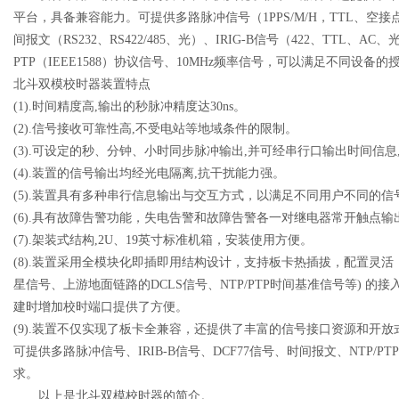
平台，具备兼容能力。可提供多路脉冲信号（
1PPS/M/H
，
TTL
、空接
间报文（
RS232
、
RS422/485
、光）、
IRIG-B
信号（
422
、
TTL
、
AC
、
PTP
（
IEEE1588
）协议信号、
10MHz
频率信号，可以满足不同设备的
北斗双模校时器装置特点
(1).
时间精度高
,
输出的秒脉冲精度达
30ns
。
(2).
信号接收可靠性高
,
不受电站等地域条件的限制。
(3).
可设定的秒、分钟、小时同步脉冲输出
,
并可经串行口输出时间信息
(4).
装置的信号输出均经光电隔离
,
抗干扰能力强。
(5).
装置具有多种串行信息输出与交互方式，以满足不同用户不同的信
(6).
具有故障告警功能，失电告警和故障告警各一对继电器常开触点输
(7).
架装式结构
,2U
、
19
英寸标准机箱，安装使用方便。
(8).
装置采用全模块化即插即用结构设计，支持板卡热插拔，配置灵活
星信号、上游地面链路的
DCLS
信号、
NTP/PTP
时间基准信号等
)
的接
建时增加校时端口提供了方便。
(9).
装置不仅实现了板卡全兼容，还提供了丰富的信号接口资源和开放
可提供多路脉冲信号、
IRIB-B
信号、
DCF77
信号、时间报文、
NTP/PTP
求。
以上是北斗双模校时器的简介。