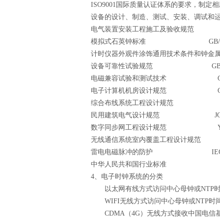
ISO9001
国际质量认证体系的要求，制定相
设备的设计、制造、测试、安装、调试和
电气装置安装工程施工及验收规范
模拟式石英钟标准
GB/
计时仪器外观件涂饰通用技术条件和钟金
设备可靠性试验规范
GB
电磁兼容试验和测试技术
电子计算机机房设计规范
综合布线系统工程设计规范
民用建筑电气设计规范
J
数字同步网工程设计规范
无线通信系统室内覆盖工程设计规范
雷电电磁脉冲的防护
IE
中华人民共和国行业标准
4
、电子时钟系统的分类
以太网有线方式访问中心母钟或
NTP
WIFI
无线方式访问中心母钟或
NTP
时
CDMA
（
4G
）无线方式接收中国电信