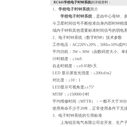
RC641学校电子时钟系统
的详细资料：
1
、
学校电子时钟系统
简介
学校电子时钟系统
，是由中心母钟、
斗卫星时间信号不断校准自身内部时钟精
域内子钟和其他需要标准时间信号的弱电
2
、电子时钟系统（数字时钟）
技术参数
工作电压：
AC220V
±
20%
，
50Hz
±
10%
或
P
平均功耗：
3W
～
30W
（由数码管大小、单
计时精度：
≤1mS
自走时精度：≤±
0.05
秒
/
天
LED
显示屏发光强度：
≥200cd/m2
对比度：
≥10
：
1
LED
显示可视角度
≥
±
75
°
MTBF
：
≥150000
小时
平均维修时间（
MTTR
）：一般不大于
30
分
使用寿命不少于
20
年，正常使用条件下无
3
、电子时钟系统的引用标准
上海锐呈电气有限公司在开发、生产