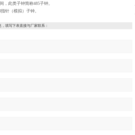
间，此类子钟简称
485
子钟。
和指针（模拟）子钟。
息，填写下表直接与厂家联系：