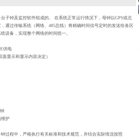
多台子钟及监控软件组成的。
在系统正常运行情况下，母钟以
GPS
或北
度，通过传输系统（网络、
485
总线）将精确时间信号定时的发送给各区
系统设备，实现整个网络的时间统一。
OE
供电
双面显示和显示内容决定）
钟
须维护
子钟过程中，严格执行有关标准和技术规范，并结合实际情况按照