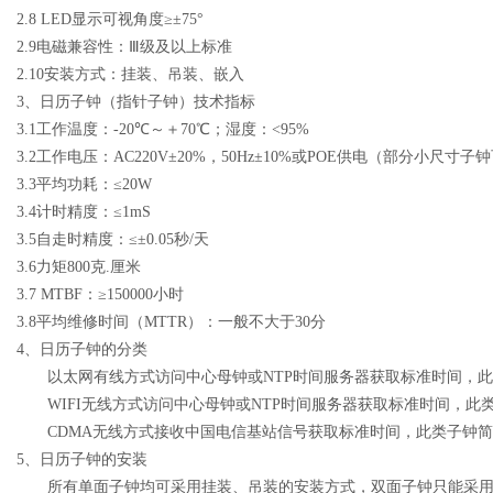
2.8 LED
显示可视角度
≥
±
75
°
2.9
电磁兼容性：Ⅲ级及以上标准
2.10
安装方式：挂装、吊装、嵌入
3
、日历子钟（指针子钟）
技术指标
3.1
工作温度：
-20
℃～＋
70
℃；湿度：
<95%
3.2
工作电压：
AC220V
±
20%
，
50Hz
±
10%
或
POE
供电（部分小尺寸子钟
3.3
平均功耗：≤
20W
3.4
计时精度：
≤1mS
3.5
自走时精度：
≤
±
0.05
秒
/
天
3.6
力矩
800
克
.
厘米
3.7 MTBF
：
≥150000
小时
3.8
平均维修时间（
MTTR
）：一般不大于
30
分
4
、日历子钟的分类
以太网有线方式访问中心母钟或
NTP
时间服务器获取标准时间，此
WIFI
无线方式访问中心母钟或
NTP
时间服务器获取标准时间，此
CDMA
无线方式接收中国电信基站信号获取标准时间，此类子钟简
5
、日历子钟的安装
所有单面子钟均可采用挂装、吊装的安装方式，双面子钟只能采