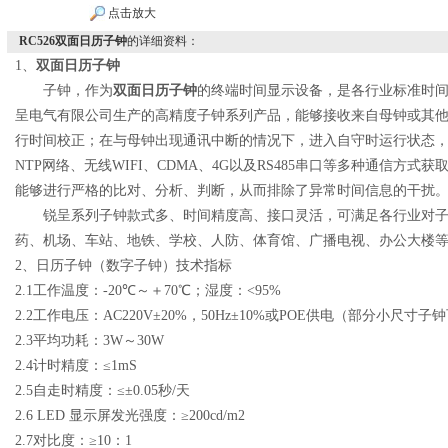
点击放大
RC526双面日历子钟
的详细资料：
1
、
双面日历子钟
子钟，作为
双面日历子钟
的终端时间显示设备，是各行业标准时
呈电气有限公司生产的高精度子钟系列产品，能够接收来自母钟或其
行时间校正；在与母钟出现通讯中断的情况下，进入自守时运行状态
NTP
网络、无线
WIFI
、
CDMA
、
4G
以及
RS485
串口等多种通信方式获
能够进行严格的比对、分析、判断，从而排除了异常时间信息的干扰
锐呈系列子钟款式多、时间精度高、接口灵活，可满足各行业对
药、机场、车站、地铁、学校、人防、体育馆、广播电视、办公大楼
2
、日历子钟（数字子钟）
技术指标
2.1
工作温度：
-20
℃～＋
70
℃；湿度：
<95%
2.2
工作电压：
AC220V
±
20%
，
50Hz
±
10%
或
POE
供电（部分小尺寸子钟
2.3
平均功耗：
3W
～
30W
2.4
计时精度：
≤1mS
2.5
自走时精度：≤±
0.05
秒
/
天
2.6 LED
显示屏发光强度：
≥200cd/m2
2.7
对比度：
≥10
：
1