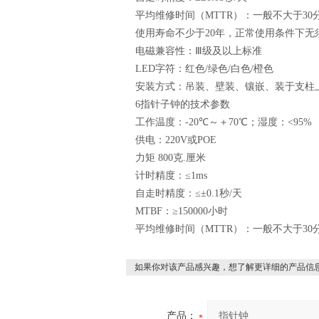
平均维修时间（
MTTR
）：一般不大于
30
使用寿命不少于
20
年，正常使用条件下无
电磁兼容性：Ⅲ级及以上标准
LED
字符：红色
/
绿色
/
白色
/
橙色
安装方式：吊装、壁装、镶嵌、装于支柱
6
指针子钟的技术参数
工作温度：
-20
℃～＋
70
℃；湿度：
<95%
供电：
220V
或
POE
力矩
800
克
.
厘米
计时精度：≤
1ms
自走时精度：≤±
0.1
秒
/
天
MTBF
：≥
150000
小时
平均维修时间（
MTTR
）：一般不大于
30
如果你对该产品感兴趣，想了解更详细的产品信
产品：