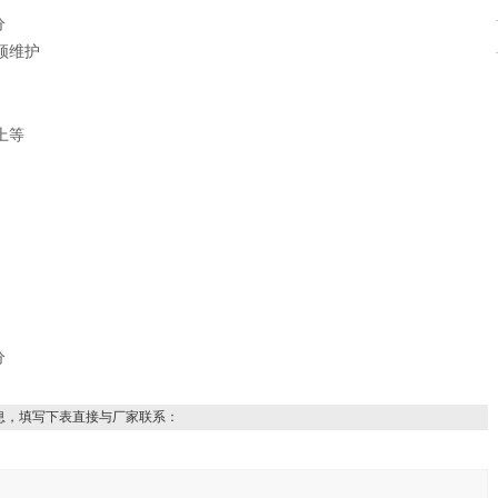
分
须维护
上等
分
息，填写下表直接与厂家联系：