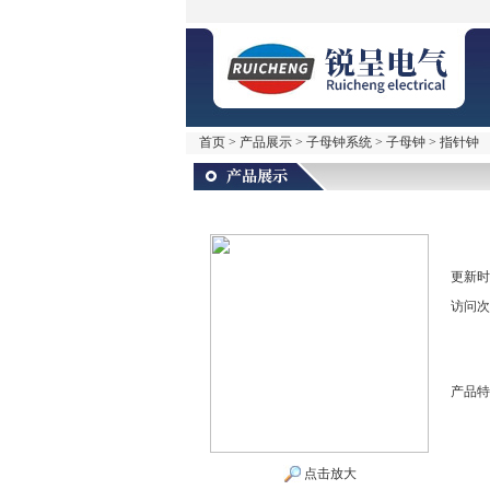
首页
>
产品展示
>
子母钟系统
>
子母钟
> 指针钟
更新时
访问次
产品特
点击放大