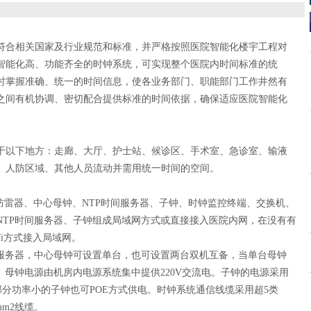
符合相关国家及行业规范和标准，并严格按照医院智能化楼宇工程对
智能化高、功能齐全的时钟系统，可实现整个医院内时间标准的统
时掌握准确、统一的时间信息，使各业务部门、职能部门工作井然有
之间有机协调、密切配合提供标准的时间依据，确保适应医院智能化
于以下地方：走廊、大厅、护士站、候诊区、手术室、急诊室、输液
、人防区域、其他人员流动并需用统一时间的空间。
防雷器、中心母钟、
NTP
时间服务器、子钟、时钟监控终端、交换机、
NTP
时间服务器、子钟组成局域网方式或直接接入医院内网，在没有有
i
方式接入局域网。
服务器，中心母钟可设置单台，也可设置两台双机互备，当单台母钟
。母钟电源由机房内电源系统集中提供
220V
交流电。子钟的电源采用
部分功率小的子钟也可
POE
方式供电。时钟系统通信线缆采用超
5
类
mm2
线缆。