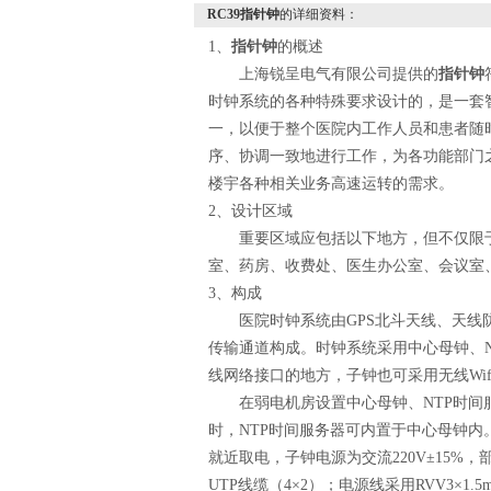
RC39指针钟
的详细资料：
1
、
指针钟
的概述
上海锐呈电气有限公司提供的
指针钟
时钟系统的各种特殊要求设计的，是一套
一，以便于整个医院内工作人员和患者随
序、协调一致地进行工作，为各功能部门
楼宇各种相关业务高速运转的需求。
2
、设计区域
重要区域应包括以下地方，但不仅限
室、药房、收费处、医生办公室、会议室
3
、构成
医院时钟系统由
GPS
北斗天线、天线
传输通道构成。时钟系统采用中心母钟、
线网络接口的地方，子钟也可采用无线
Wif
在弱电机房设置中心母钟、
NTP
时间
时，
NTP
时间服务器可内置于中心母钟内
就近取电，子钟电源为交流
220V±15%
，
UTP
线缆（
4
×
2
）；电源线采用
RVV3
×
1.5