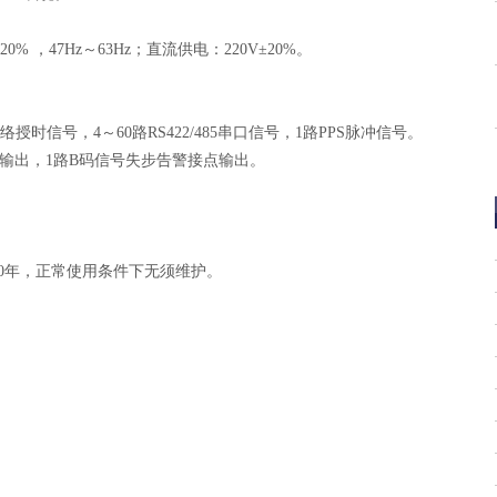
20%
，
47Hz
～
63Hz
；直流供电：
220V
±
20%
。
络授时信号，
4
～
60
路
RS422/485
串口信号，
1
路
PPS
脉冲信号。
输出，
1
路
B
码信号失步告警接点输出。
0
年，正常使用条件下无须维护。