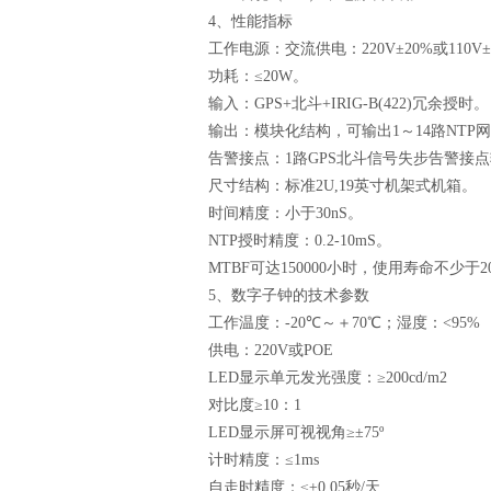
4
、
性能指标
工作电源：交流供电：
220V
±
20%
或
110V
±
功耗：≤
20W
。
输入：
GPS+
北斗
+IRIG-B(422)
冗余授时。
输出：模块化结构，可输出
1
～
14
路
NTP
网
告警接点：
1
路
GPS
北斗信号失步告警接点
尺寸结构：标准
2U,19
英寸机架式机箱。
时间精度：小于
30nS
。
NTP
授时精度：
0.2-10mS
。
MTBF
可达
150000
小时，使用寿命不少于
2
5
、数字子钟的
技术参数
工作温度：
-20
℃～＋
70
℃；湿度：
<95%
供电：
220V
或
POE
LED
显示单元发光强度：≥
200cd/m2
对比度≥
10
：
1
LED
显示屏可视视角≥±
75º
计时精度：≤
1ms
自走时精度：≤±
0.05
秒
/
天