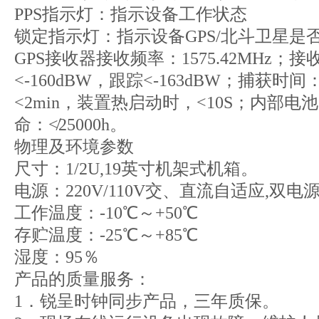
PPS指示灯：指示设备工作状态
锁定指示灯：指示设备GPS/北斗卫星是
GPS接收器接收频率：1575.42MHz；
<-160dBW，跟踪<-163dBW；捕获
<2min，装置热启动时，<10S；内部
命：≮25000h。
物理及环境参数
尺寸：1/2U,19英寸机架式机箱。
电源：220V/110V交、直流自适应,双
工作温度：-10℃～+50℃
存贮温度：-25℃～+85℃
湿度：95％
产品的质量服务：
1．锐呈时钟同步产品，三年质保。