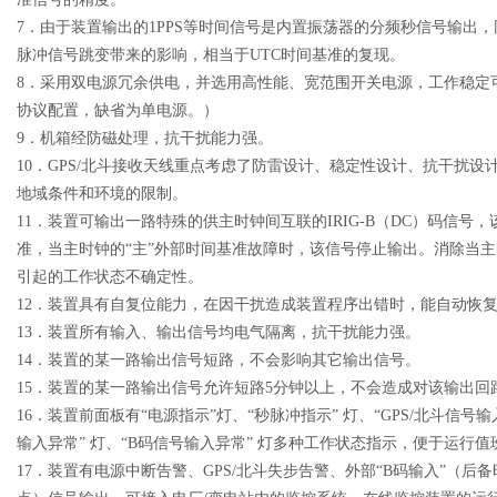
7．由于装置输出的1PPS等时间信号是内置振荡器的分频秒信号输出，同
脉冲信号跳变带来的影响，相当于UTC时间基准的复现。
8．采用双电源冗余供电，并选用高性能、宽范围开关电源，工作稳定
协议配置，缺省为单电源。）
9．机箱经防磁处理，抗干扰能力强。
10．GPS/北斗接收天线重点考虑了防雷设计、稳定性设计、抗干扰设
地域条件和环境的限制。
11．装置可输出一路特殊的供主时钟间互联的IRIG-B（DC）码信号
准，当主时钟的“主”外部时间基准故障时，该信号停止输出。消除当主
引起的工作状态不确定性。
12．装置具有自复位能力，在因干扰造成装置程序出错时，能自动恢
13．装置所有输入、输出信号均电气隔离，抗干扰能力强。
14．装置的某一路输出信号短路，不会影响其它输出信号。
15．装置的某一路输出信号允许短路5分钟以上，不会造成对该输出回
16．装置前面板有“电源指示”灯、“秒脉冲指示” 灯、“GPS/北斗信号输入
输入异常” 灯、“B码信号输入异常” 灯多种工作状态指示，便于运行
17．装置有电源中断告警、GPS/北斗失步告警、外部“B码输入”（