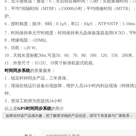
4．北斗接收器：通道：6；冷启动首捕时间：≤2秒；失锁重捕时间：≤1 秒
5．平均*间隔时间（MTBF）≥150000小时；平均维修时间（MTT
护。
6．授时精度：脉冲、B码：0.1μS，串口：10μS ，NTP/SNTP：1-10m
7．时间保持单元守时精度：时间保持单元晶体振荡器选用OCXO，守时精
8．绝缘电阻：≮20MΩ。
9．功耗：≤20 W。
10．天线长度标配30m,可选50、60、70、80、100、120、150、200米
11．外形尺寸：1U/2U、19英寸标准机架式机箱。
时间同步系统
的质量服务：
1．锐呈时钟同步产品，三年质保。
2．现场在线运行设备出现故障，维护人员24小时内到达现场（特殊情况
钟。
3．资深工程师为您提供24小时
以上是
GPS
时间同步系统
的简介
如果你对该产品感兴趣，想了解更详细的产品信息，填写下表直接与厂家联系：