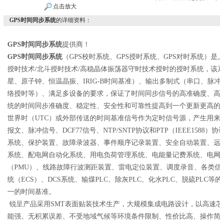
点击放大
GPS时间同步系统
的详细资料：
GPS
时间同步系统
提供商！
GPS
时间同步系统
（GPS校时系统、GPS授时系统、GPS对时系统）
授时技术/北斗授时技术/高稳晶体振荡器守时技术授时的授时系统，该
星、原子钟、恒温晶振、IRIG-B时间基准）、输出多制式（串口、脉冲、IRI
络授时等）、满足多设备的要求，保证了时间同步信号的高准确度、
统的时间同步准确度、稳定性、安全性和可靠性提高到一个更新更高的台
世界时（UTC）或外部传送的时间基准信号作为定时信号源，产生用来传
报文、脉冲信号、DCF77信号、NTP/SNTP协议和PTP（IEEE15
系统、保护装置、故障录波器、事件顺序记录装置、安全自动装置、远
系统、配电网自动化系统、用电负荷管理系统、电能量记费系统、电
（PMU）、线路故障行波测距装置、雷电定位装置、调度录音、各类信
统（ECS）、DCS系统、输煤PLC、除灰PLC、化水PLC、脱硫PL
一的时间基准。
锐呈产品采用SMT表面贴装技术生产，大规模集成电路设计，以高速
能强、无积累误差、不受地域气候等环境条件限制、性价比高、操作