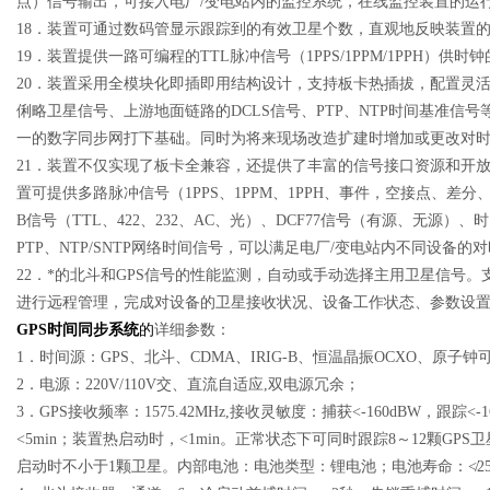
点）信号输出，可接入电厂/变电站内的监控系统，在线监控装置的运
18．装置可通过数码管显示跟踪到的有效卫星个数，直观地反映装置
19．装置提供一路可编程的TTL脉冲信号（1PPS/1PPM/1PPH）供
20．装置采用全模块化即插即用结构设计，支持板卡热插拔，配置灵
俐略卫星信号、上游地面链路的DCLS信号、PTP、NTP时间基准信
一的数字同步网打下基础。同时为将来现场改造扩建时增加或更改对
21．装置不仅实现了板卡全兼容，还提供了丰富的信号接口资源和开
置可提供多路脉冲信号（1PPS、1PPM、1PPH、事件，空接点、差分、TTL、
B信号（TTL、422、232、AC、光）、DCF77信号（有源、无源）、时间报
PTP、NTP/SNTP网络时间信号，可以满足电厂/变电站内不同设备的
22．*的北斗和GPS信号的性能监测，自动或手动选择主用卫星信号。
进行远程管理，完成对设备的卫星接收状况、设备工作状态、参数设
GPS
时间同步系统
的
详细参数：
1．时间源：GPS、北斗、CDMA、IRIG-B、恒温晶振OCXO、原子钟
2．电源：220V/110V交、直流自适应,双电源冗余；
3．GPS接收频率：1575.42MHz,接收灵敏度：捕获<-160dBW，跟踪
<5min；装置热启动时，<1min。正常状态下可同时跟踪8～12颗G
启动时不小于1颗卫星。内部电池：电池类型：锂电池；电池寿命：≮250