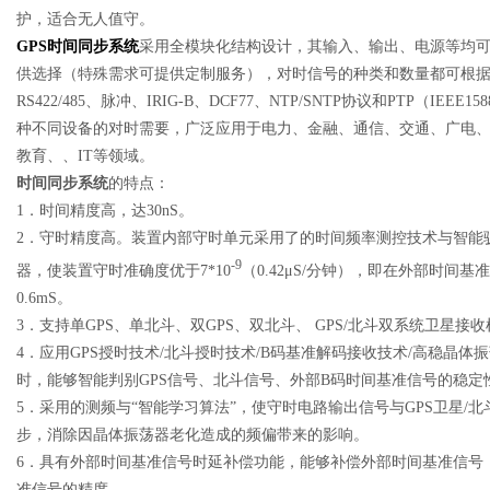
护，适合无人值守。
GPS
时间同步系统
采用全模块化结构设计，其输入、输出、电源等均
供选择（特殊需求可提供定制服务），对时信号的种类和数量都可根据需
RS422/485、脉冲、IRIG-B、DCF77、NTP/SNTP协议和PTP（I
种不同设备的对时需要，广泛应用于电力、金融、通信、交通、广电
教育、、IT等领域。
时间同步系统
的特点：
1．时间精度高，达30nS。
2．守时精度高。装置内部守时单元采用了的时间频率测控技术与智能
-9
器，使装置守时准确度优于7*10
（0.42μS/分钟），即在外部时间
0.6mS。
3．支持单GPS、单北斗、双GPS、双北斗、 GPS/北斗双系统卫星接
4．应用GPS授时技术/北斗授时技术/B码基准解码接收技术/高稳晶
时，能够智能判别GPS信号、北斗信号、外部B码时间基准信号的稳
5．采用的测频与“智能学习算法”，使守时电路输出信号与GPS卫星/北斗
步，消除因晶体振荡器老化造成的频偏带来的影响。
6．具有外部时间基准信号时延补偿功能，能够补偿外部时间基准信号（I
准信号的精度。