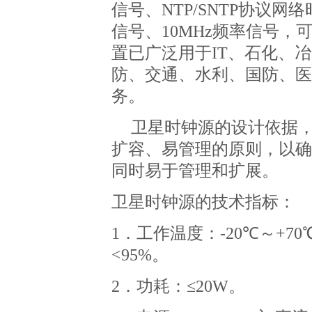
信号、
NTP/SNTP
协议网络
信号、
10MHz
频率信号，
置已广泛用于
IT
、石化、冶
防、交通、水利、国防、医
务。
卫星时钟源的设计依据
扩容、易管理的原则，以确
同时易于管理和扩展。
卫星时钟源的技术指标：
1
．工作温度：
-20
℃～
+70
<95%
。
2
．功耗：≤
20W
。