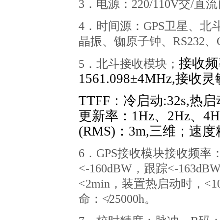
3
．电源：
220/110V
交
/
直流
4
．时间源：
GPS
卫星、北
晶振、铷原子钟、
RS232
、
接收频
5
．北斗接收模块；
1561.098
±
4MHz,
接收灵
TTFF
：冷启动
:32s,
热启
更新率：
1Hz
、
2Hz
、
4H
(RMS)
：
3m,
三维；速度
6
．
GPS
接收模块接收频率
<
-160dBW
，跟踪<
-163dB
<
2min
，装置热启动时，<
1
命：≮
25000h
。