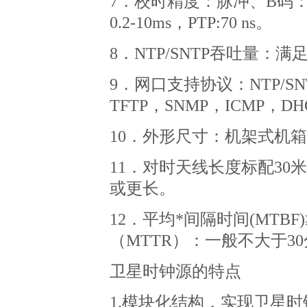
7
．校时精度：脉冲、
B
码
0.2-10ms
，
PTP:70 ns
。
8
．
NTP/SNTP
吞吐量：满
9
．网口支持协议：
NTP/S
TFTP
，
SNMP
，
ICMP
，
DH
10
．外形尺寸：机架式机箱
11
．对时天线长度标配
30
米
或更长。
12
．平均*间隔时间
(MTBF)
（
MTTR
）：一般不大于
30
卫星时钟源的特点
1.
模块化结构，实现卫星时