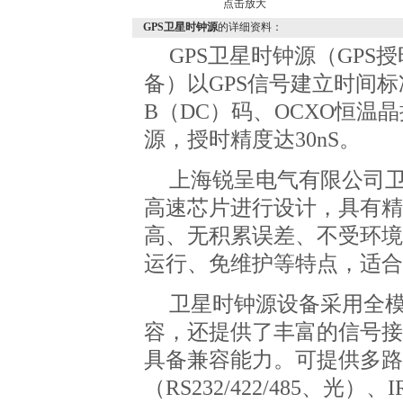
点击放大
GPS卫星时钟源
的详细资料：
GPS
卫星时钟源（
GPS
授
备）以
GPS
信号建立时间标
B
（
DC
）码、
OCXO
恒温晶
源，授时精度达
30nS
。
上海锐呈电气有限公司
高速芯片进行设计，具有精
高、无积累误差、不受环境
运行、免维护等特点，适合
卫星时钟源设备采用全
容，还提供了丰富的信号接
具备兼容能力。可提供多路
（
RS232/422/485
、光）、
I