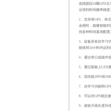
连续跟踪24颗GP
证得到时间频率精度
2
、支持单GPS、单北
余授时，能够智能判
供多种时间基准配置
3
、设备具有自学习功
能保持24小时内达
4
、通过串口或操作
5
、通过面板上LED
6
、高性能1PPS和10
7
、自学习功能和GP
8
、可以对GPS锁定
9
、接收天线长度补