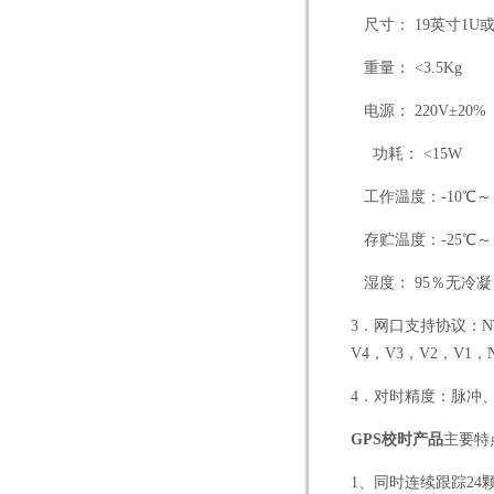
尺寸： 19英寸1U
重量： <3.5Kg
电源： 220V±20% 
功耗： <15W
工作温度：-10℃～ 
存贮温度：-25℃～ 
湿度： 95％无冷凝
3
．网口支持协议：NTP/
V4，V3，V2，V1，NT
4
．对时精度：脉冲、B码：
GPS
校时产品
主要特
1
、同时连续跟踪2