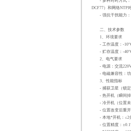
- 多种对时方式：支
DCF77）和网络N
- 强抗干扰能力：
二、技术参数
1、环境要求
- 工作温度：-10°C 
- 贮存温度：-40°C 
2、电气要求
- 电源：交流220V±10
- 电磁兼容性：功
3、性能指标
- 捕获卫星（锁定
- 热开机（瞬间掉电
- 冷开机（位置未变
- 位置改变后重开
- 本地*开机：≤2
- 位置精度：±0.1