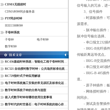
CDMA无线校时
信号输入的冗余，进
CDMA时钟同步服务器
3、信号插件
- 时源板插件：可根
PTP同步时钟
源需求。
IEEE1588时钟
- 脉冲输出插件：每
子母钟系统
脉冲信号输出选择。
子母钟
电子时钟
- 串口报文232插
数字时钟
- IRIG-B光纤
传输距离远等优点。
- IRIG-B交流
RC436基础时钟系统：智能化工程子母钟时间同步配套设备
- 串口报文485插
RC521 自动授时数字时钟：公共场所标准化统一计时终端
- IRIG-B 48
RC729指针式子钟应用解读
道。
电子时钟系统施工安装的常见误区及标准化运维管理规范
- 原子钟插件：板上
数字时钟系统子钟的分类与选型
- 网络授时插件：每板
嵌入式数字时钟有哪些使用注意事项
间同步。
- 测试及告警插件：
数字时代的时空基石：电子时钟系统的核心价值与多维意义
故障告警接点，便于