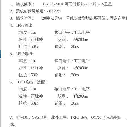
1、
接收频率： 1575.42MHz,可同时跟踪8~12颗GPS卫星.
2、
天线射频灵敏度: -166dbw
3、
捕获时间: 20秒~2分钟（天线头放置地点要开阔，固定在房
4、
1PPS输出
精度：1us 接口电平：TTL电平
极性：正脉冲 脉宽： 约
2
00ms
阻抗：50Ω 前沿： 20ns
5、
1PPM输出
精度：1us 接口电平：TTL电平
极性：正脉冲 脉宽： 约
2
00ms
阻抗：50Ω 前沿： 20ns
6、
1PPH输出（选配）
精度：1us 接口电平：TTL电平
极性：正脉冲 脉宽： 约
2
00ms
阻抗：50Ω 前沿： 20ns
7、
时间源：GPS卫星、北斗卫星、IRIG-B码、OCX0（恒温晶振）、
选。