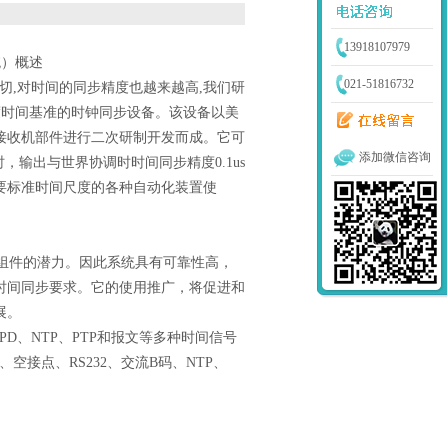
13918107979
统）
概述
021-51816732
,对时间的同步精度也越来越高,我们研
度时间基准的
时钟
同步设备。该设备以美
PS接收机部件进行二次研制开发而成。它可
添加微信咨询
定时，输出与世界协调时时间同步精度
0.
1us
要标准时间尺度的各种自动化装置使
组件的潜力。因此系统具有可靠性高，
时间同步要求。它的使用推广，将促进和
展。
PD、NTP
、
PTP
和报文等多种时间信号
、空接点、RS232、交流B码、NTP、