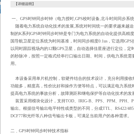
【详细说明】
一、
GPS时钟同步时钟
（
电力授时
,GPS校时设备,北斗时间同步系
随着电力系统自动化技术的发展,系统对时间统一的要求越来越迫切
制的
K系列
GPS时钟同步时钟
是专门为电力系统的自动化提供高精
国导航卫星定位系统为时间基准，时间同步精度
0.
1us，它选用G
以同时跟踪
视场
内的12颗GPS卫星，自动选择佳星座进行定位，
的秒
脉冲
，按照一定格式经串行口输出日期、时间，供电力系统需
用。
本设备采用单片机控制，软硬件结合的技术设计，充分利用接收
功能多，精度高，性价比好和操作方便等特点，可以满足电力系统
提高电力系统的事故分析，故障测距和继电保护等自动化技术的发
装置
采用模块化设计，支持
TOD、
IRIG
-B
、PPS、PPM、PPH、P
输出。根据信号输出电平特性或类型的不同，分成TTL、RS422/485
DCF77和光纤等八种信号输出卡板，可满足当前用户的各种需求。
二﹑
GPS时钟同步时钟
技术指标