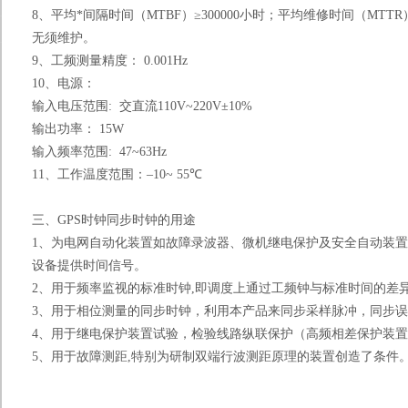
8、
平均*间隔时间（MTBF）≥300000小时；平均维修时间（MT
无须维护。
9、
工频测量精度： 0.001Hz
10、
电源：
输入电压范围: 交直流110V~220V±10%
输出功率：
15
W
输入频率
范围: 47~63Hz
11、
工作温度范围：
–
10~ 55℃
三、
GPS时钟同步时钟
的用途
1、
为电网自动化装置如故障录波器、微机继电保护及安全自动装置
设备提供时间信号。
2、
用于频率监视的标准时钟,即调度上通过工频钟与标准时间的差
3、
用于相位测量的同步时钟，利用本产品来同步采样脉冲，同步误
4、
用于继电保护装置试验，检验线路纵联保护（高频相差保护装置
5、
用于故障测距,特别为研制双端行波测距原理的装置创造了条件