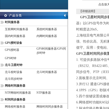
点击放
【详细说明】
GPS卫星时间同
时间服务器
器
）以GPS信号作为
互联网时间服务器
系统时间服务器
时精度达20nS。
上海锐呈电气有限公
国内时间服务器
内网时间服务器
强、性价比高、无积
GPS授时设备
值守。
应用
：
变电站
GPS时间服务器/GPS同
GPS授时器
步时钟
GPS卫星时间同步装
GPS时钟
1.
可提供多路脉冲信号（1
北斗卫星时钟
（RS232、RS422/
同步信号、PTP（IE
北斗校时设备
北斗时间服务器
2
.
面板显示
北京时间
北斗同步时钟
3.
并行12 通道GPS
网络时间服务器
4.
1PPS（GPS）秒
NTP网络时间服务器
NTP服务器
5.四
个按键设置或修
时间同步服务器
6.
网络授时功能RJ4
网络校时服务器
网络时间同步服务器
7.
脉冲空接点数量与I