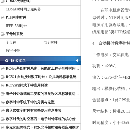
CDMA无线校时
CDMA时钟同步服务器
在弱电机房设置
PTP同步时钟
母钟时，
NTP
时间服
电源采用就近取电，
IEEE1588时钟
缆采用超
5
类
UTP
线
子母钟系统
子母钟
电子时钟
4
、
自动授时数字时
数字时钟
工作电源：交流供电
功耗：≤
20W
。
RC436基础时钟系统：智能化工程子母钟时间同步配套设备
RC521 自动授时数字时钟：公共场所标准化统一计时终端
输入：
GPS+
北斗
+IR
RC729指针式子钟应用解读
输出：模块化结构，
电子时钟系统施工安装的常见误区及标准化运维管理规范
告警接点：
1
路
GPS
数字时钟系统子钟的分类与选型
嵌入式数字时钟有哪些使用注意事项
尺寸结构：标准
2U,1
数字时代的时空基石：电子时钟系统的核心价值与多维意义
时间精度：小于
30nS
多元化组网模式下的双北斗授时服务器应用探讨