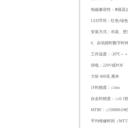
电磁兼容性：Ⅲ级及
LED
字符：红色
/
绿色
安装方式：吊装、壁
6
、自动授时数字时
工作温度：
-20
℃～
供电：
220V
或
POE
力矩
800
克
.
厘米
计时精度：≤
1ms
自走时精度：≤±
0.1
MTBF
：≥
150000
小时
平均维修时间（
MTT