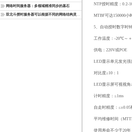
NTP
授时精度：
0.2-
网络时间服务器：多领域精准同步的基石
双北斗授时服务器可以根据不同的网络结构灵活部署
MTBF
可达
150000
小
5
、自动授时数字时
工作温度：
-20
℃～
供电：
220V
或
POE
LED
显示单元发光强
对比度≥
10
：
1
LED
显示屏可视视角≥
计时精度：≤
1ms
自走时精度：≤±
0.05
平均维修时间（
MTT
使用寿命不少于
20
年