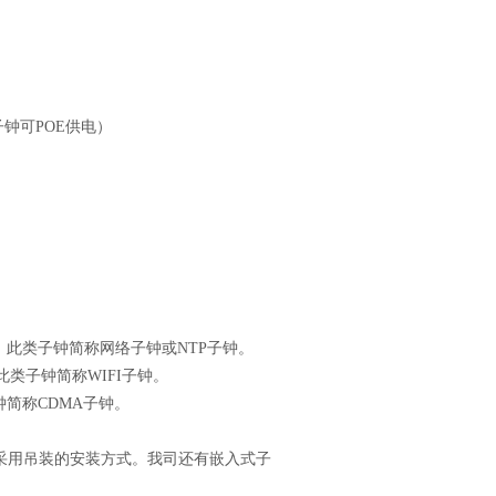
子钟可
POE
供电）
，此类子钟简称网络子钟或
NTP
子钟。
此类子钟简称
WIFI
子钟。
钟简称
CDMA
子钟。
采用
吊装的安装方式。我司还有嵌入式子