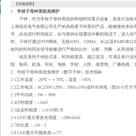
【详细说明】
1
、
学校子母钟系统免维护
子钟，作为学校子母钟系统的终端时间显示设备，是各行业标
上海锐呈电气有限公司生产的高精度子钟系列产品，能够接收来自
号，自动进行时间校正；在与母钟出现通讯中断的情况下，进入自
时。子钟可通过
NTP
网络、无线
WIFI
、
CDMA
、
4G
以及
RS485
串口
收到的时间同步信号能够进行严格的比对、分析、判断，从而排除
锐呈系列子钟款式多、时间精度高、接口灵活，可满足各行业
院、制药、机场、车站、地铁、学校、人防、体育馆、广播电视、
2
、学校子母钟系统
免维护
（数字子钟）
技术指标
2.1
工作温度：
-20
℃～＋
70
℃；湿度：
<95%
2.2
工作电压：
AC220V
±
20%
，
50Hz
±
10%
或
POE
供电（部分小尺寸
2.3
平均功耗：
3W
～
30W
2.4
计时精度：
≤1mS
2.5
自走时精度：≤±
0.05
秒
/
天
2.6 LED
显示屏发光强度：
≥200cd/m2
2.7
对比度：
≥10
：
1
2.8 LED
显示可视角度
≥
±
75
°