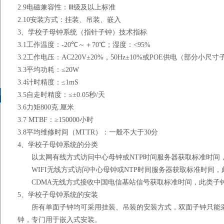
2.9
电磁兼容性：Ⅲ级及以上标准
2.10
安装方式：挂装、吊装、嵌入
3、学校子母钟系统（指针子钟）
技术指标
3.1
工作温度：
-20
℃～＋
70
℃；湿度：
<95%
3.2
工作电压：
AC220V
±
20%
，
50Hz
±
10%
或
POE
供电（部分小尺寸
3.3
平均功耗：≤
20W
3.4
计时精度：
≤1mS
3.5
自走时精度：
≤
±
0.05
秒
/
天
3.6
力矩
800
克
.
厘米
3.7 MTBF
：
≥150000
小时
3.8
平均维修时间（
MTTR
）：一般不大于
30
分
4
、学校子母钟系统的分类
以太网有线方式访问中心母钟或
NTP
时间服务器获取标准时间
WIFI
无线方式访问中心母钟或
NTP
时间服务器获取标准时间，
CDMA
无线方式接收中国电信基站信号获取标准时间，此类子
5
、学校子母钟系统的安装
所有单面子钟均可采用挂装、吊装的安装方式，双面子钟只能
钟，专门用于嵌入式安装。