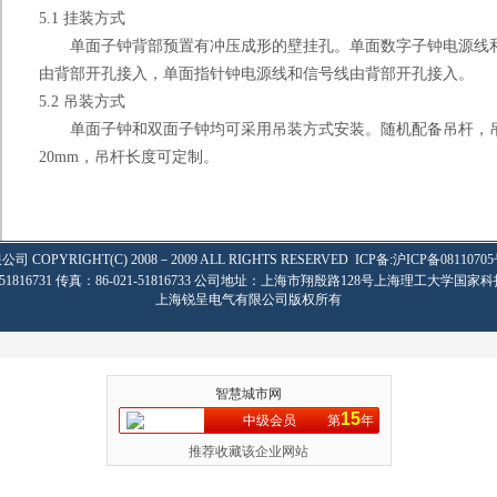
5.1
挂装方式
单面子钟背部预置有冲压成形的壁挂孔。单面数字子钟电源线
由背部开孔接入，单面指针钟电源线和信号线由背部开孔接入。
5.2
吊装方式
单面子钟和双面子钟均可采用吊装方式安装。随机配备吊杆，
20mm
，吊杆长度可定制。
限公司
COPYRIGHT(C) 2008－2009 ALL RIGHTS RESERVED
ICP备:
沪ICP备08110705
-51816731 传真：86-021-51816733 公司地址：上海市翔殷路128号上海理工大学国家科
上海锐呈电气有限公司版权所有
智慧城市网
15
中级会员
第
年
推荐收藏该企业网站