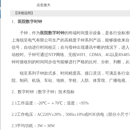
点击放大
【详细说明】
1
、
医院数字时钟
子钟，作为
医院数字时钟
的终端时间显示设备，是各行业标准
上海锐呈电气有限公司生产的高精度子钟系列产品，能够接收来自
信号，自动进行时间校正；在与母钟出现通讯中断的情况下，进入
动校时。子钟可通过
NTP
网络、无线
WIFI
、
CDMA
、
4G
以及
RS485
钟对接收到的时间同步信号能够进行严格的比对、分析、判断，从
锐呈系列子钟款式多、时间精度高、接口灵活，可满足各行业
院、制药、机场、车站、地铁、学校、人防、体育馆、广播电视、
2
、数字时钟（数字子钟）
技术指标
2.1
工作温度：
-20
℃～＋
70
℃；湿度：
<95%
2.2
工作电压：
AC220V
±
20%
，
50Hz
±
10%
或
POE
供电（部分小尺寸
2.3
平均功耗：
3W
～
30W