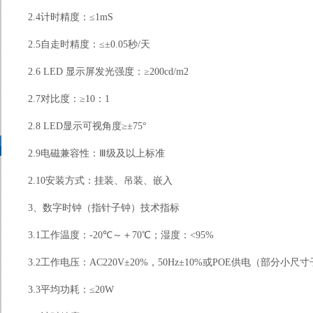
2.4
计时精度：
≤1mS
2.5
自走时精度：≤±
0.05
秒
/
天
2.6 LED
显示屏发光强度：
≥200cd/m2
2.7
对比度：
≥10
：
1
2.8 LED
显示可视角度
≥
±
75
°
2.9
电磁兼容性：Ⅲ级及以上标准
2.10
安装方式：挂装、吊装、嵌入
3
、数字时钟（指针子钟）
技术指标
3.1
工作温度：
-20
℃～＋
70
℃；湿度：
<95%
3.2
工作电压：
AC220V
±
20%
，
50Hz
±
10%
或
POE
供电（部分小尺寸
3.3
平均功耗：≤
20W