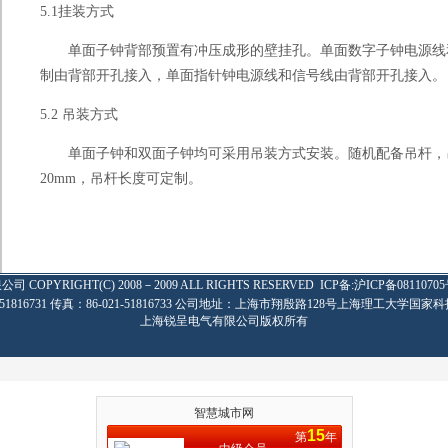
5.1
挂装方式
单面子钟背部预置有冲压成形的壁挂孔。单面数字子钟电源线
制由背部开孔接入，单面指针钟电源线和信号线由背部开孔接入。
5.2
吊装方式
单面子钟和双面子钟均可采用吊装方式安装。随机配备吊杆，
20mm
，吊杆长度可定制。
限公司
COPYRIGHT(C) 2008－2009 ALL RIGHTS RESERVED
ICP备:
沪ICP备08110705
-51816731 传真：86-021-51816733 公司地址：上海市翔殷路128号上海理工大学国家科
上海锐呈电气有限公司版权所有
智慧城市网
15
第
年