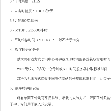
3.4
计时精度：
≤1mS
3.5
自走时精度：
≤
±
0.05
秒
/
天
3.6
力矩
800
克
.
厘米
3.7 MTBF
：
≥150000
小时
3.8
平均维修时间（
MTTR
）：一般不大于
30
分
4
、数字时钟的分类
以太网有线方式访问中心母钟或
NTP
时间服务器获取标准时间
WIFI
无线方式访问中心母钟或
NTP
时间服务器获取标准时间，
CDMA
无线方式接收中国电信基站信号获取标准时间，此类子
5
、数字时钟的安装
所有单面子钟均可采用挂装、吊装的安装方式，双面子钟只能
子钟，专门用于嵌入式安装。