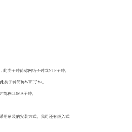
，此类子钟简称网络子钟或
NTP
子钟。
此类子钟简称
WIFI
子钟。
钟简称
CDMA
子钟。
采用
吊装的安装方式。我司还有嵌入式