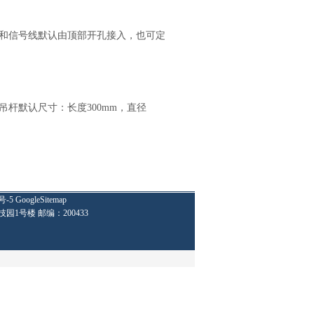
和信号线默认由顶部开孔接入，也可定
吊杆默认尺寸：长度
300mm
，直径
号-5
GoogleSitemap
技园1号楼 邮编：200433