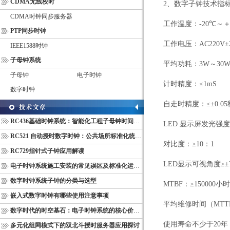
CDMA无线校时
2
、数字子钟
技术指
CDMA时钟同步服务器
工作温度：
-20
℃～
PTP同步时钟
工作电压：
AC220V
±
IEEE1588时钟
子母钟系统
平均功耗：
3W
～
30
子母钟
电子时钟
计时精度：
≤1mS
数字时钟
自走时精度：≤±
0.05
RC436基础时钟系统：智能化工程子母钟时间同步配套设备
LED
显示屏发光强度
RC521 自动授时数字时钟：公共场所标准化统一计时终端
对比度：
≥10
：
1
RC729指针式子钟应用解读
LED
显示可视角度
≥
±
电子时钟系统施工安装的常见误区及标准化运维管理规范
数字时钟系统子钟的分类与选型
MTBF
：
≥150000
小时
嵌入式数字时钟有哪些使用注意事项
平均维修时间（
MTT
数字时代的时空基石：电子时钟系统的核心价值与多维意义
使用寿命不少于
20
年
多元化组网模式下的双北斗授时服务器应用探讨