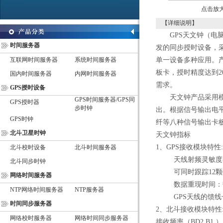
点击放
【详细说明】
GPS
天文钟（
电
时间服务器
发的同步授时设备，
互联网时间服务器
系统时间服务器
单一设备多种应用。
板卡，授时精度达到
2
国内时间服务器
内网时间服务器
需求。
GPS授时设备
天文钟产品采用
GPS时间服务器/GPS同
GPS授时器
步时钟
出。根据信号输出电
GPS时钟
纤等八种信号输出卡
北斗卫星时钟
天文钟指标
1
、
GPS
接收模块特性
北斗校时设备
北斗时间服务器
天线射频灵敏度
北斗同步时钟
可同时跟踪
12
颗
网络时间服务器
数据重现时间：
NTP网络时间服务器
NTP服务器
GPS
天线的馈线
时间同步服务器
2
、北斗接收模块特性
网络校时服务器
网络时间同步服务器
接收频率（
BD2 B1
）