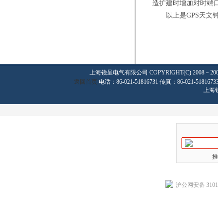
造扩建时增加对时端
以上是
GPS
天文
上海锐呈电气有限公司
COPYRIGHT(C) 2008－20
返回首页
电话：86-021-51816731 传真：86-021-
上海
推
沪公网安备 31011