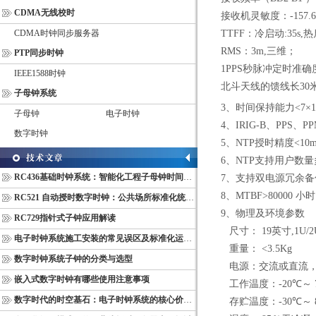
CDMA无线校时
接收机灵敏度：
-157.
CDMA时钟同步服务器
TTFF
：冷启动
:35s,
热
RMS
：
3m,
三维；
PTP同步时钟
1PPS
秒脉冲定时准确
IEEE1588时钟
北斗天线的馈线长
30
子母钟系统
3
、时间保持能力
<7
×
1
子母钟
电子时钟
4
、
IRIG-B
、
PPS
、
PP
数字时钟
5
、
NTP
授时精度
<10m
6
、
NTP
支持用户数量
RC436基础时钟系统：智能化工程子母钟时间同步配套设备
7
、支持双电源冗余备
8
、
MTBF>80000
小时
RC521 自动授时数字时钟：公共场所标准化统一计时终端
9
、物理及环境参数
RC729指针式子钟应用解读
尺寸：
19
英寸
,1U/2
电子时钟系统施工安装的常见误区及标准化运维管理规范
重量：
<3.5Kg
数字时钟系统子钟的分类与选型
电源：交流或直流
嵌入式数字时钟有哪些使用注意事项
工作温度：
-20
℃～
数字时代的时空基石：电子时钟系统的核心价值与多维意义
存贮温度：
-30
℃～