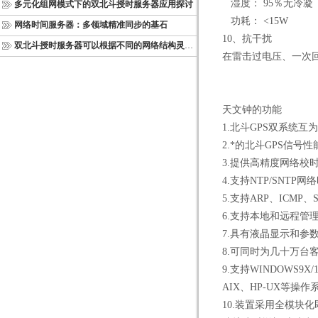
湿度：
95
％无冷凝
多元化组网模式下的双北斗授时服务器应用探讨
功耗：
<15W
网络时间服务器：多领域精准同步的基石
10
、抗干扰
双北斗授时服务器可以根据不同的网络结构灵活部署
在雷击过电压、一次
天文钟的功能
1.
北斗
GPS
双系统互为
2.
*的北斗
GPS
信号性
3.
提供高精度网络校
4.
支持
NTP/SNTP
网络
5.
支持
ARP
、
ICMP
、
6.
支持本地和远程管
7.
具有液晶显示和参
8.
可同时为几十万台
9.
支持
WINDOWS9X/10/
AIX
、
HP-UX
等操作
10.
装置采用全模块化