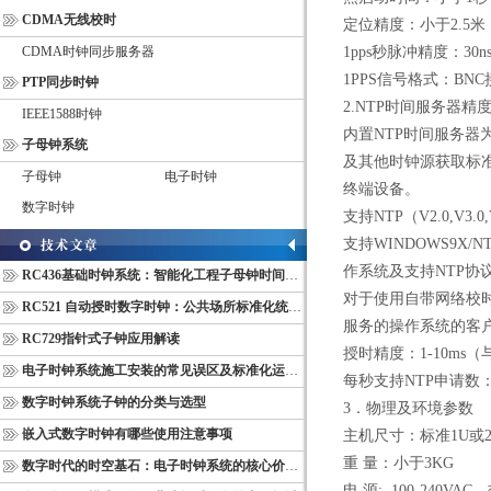
CDMA无线校时
定位精度：小于2.5米
CDMA时钟同步服务器
1pps秒脉冲精度：30n
1PPS信号格式：BN
PTP同步时钟
2.NTP时间服务器精
IEEE1588时钟
内置NTP时间服务器
子母钟系统
及其他时钟源获取标
子母钟
电子时钟
终端设备。
数字时钟
支持NTP（V2.0,V
支持WINDOWS9X/NT/
作系统及支持NTP
RC436基础时钟系统：智能化工程子母钟时间同步配套设备
对于使用自带网络校
RC521 自动授时数字时钟：公共场所标准化统一计时终端
服务的操作系统的客
RC729指针式子钟应用解读
授时精度：1-10ms
电子时钟系统施工安装的常见误区及标准化运维管理规范
每秒支持NTP申请数：
数字时钟系统子钟的分类与选型
3．物理及环境参数
嵌入式数字时钟有哪些使用注意事项
主机尺寸：标准1U或
重 量：小于3KG
数字时代的时空基石：电子时钟系统的核心价值与多维意义
电 源: 100-240VAC