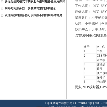
多元化组网模式下的双北斗授时服务器应用探讨
工作温度：-20℃ 55
网络时间服务器：多领域精准同步的基石
存储温度：-30℃ 85
双北斗授时服务器可以根据不同的网络结构灵活部署
湿度条件：小于95%
功耗：小于15W（含天
使用寿命：大于15年
,NTP
校时器,GPS
卫星
序号
名 称
1
主机
2
GPS授
3
避雷器
4
连接线
5
软件
6
使用说
7
保修卡
8
合格证
更多
,NTP
校时器,GPS
上海锐呈电气有限公司
COPYRIGHT(C) 2008－20