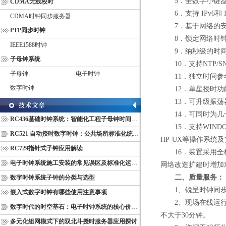
5．全数字小键
CDMA无线校时
6．支持 IPv6和 I
CDMA时钟同步服务器
7．基于网络的安
PTP同步时钟
8．锁定网络时钟,
IEEE1588时钟
9．纳秒级的时间准
子母钟系统
10．支持NTP/SNTP ，
子母钟
电子时钟
11．独立时间参考源
数字时钟
12．单星授时功
13．可升级振荡器：
14．可同时为几
RC436基础时钟系统：智能化工程子母钟时间同步配套设备
15．支持WINDOWS9X
RC521 自动授时数字时钟：公共场所标准化统一计时终端
HP-UX等操作系统
RC729指针式子钟应用解读
16．装置采用全模
电子时钟系统施工安装的常见误区及标准化运维管理规范
网络改造扩建时增加
二、质量服务：
数字时钟系统子钟的分类与选型
1、锐呈时钟同步
嵌入式数字时钟有哪些使用注意事项
2、现场在线运行设
数字时代的时空基石：电子时钟系统的核心价值与多维意义
不大于30分钟。
多元化组网模式下的双北斗授时服务器应用探讨