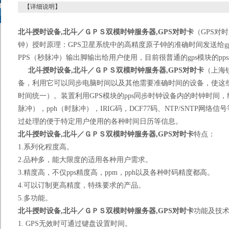
【详细说明】
北斗授时设备,
北斗／ＧＰＳ双模时钟服务器,GPS
对时卡
（GPS对
钟）授时原理：GPS卫星系统中的高精度原子钟的准确时间发送给gp
PPS（秒脉冲）输出脚输出给用户使用，目前很普通的gps模块的pps
北斗授时设备,
北斗／ＧＰＳ双模时钟服务器,GPS
对时卡
（上海
备，利用它可以同步电脑时间以及其他需要准确时间的设备，使这
时间统一）。装置利用GPS模块的pps同步时钟设备内的时钟时间，
脉冲），pph（时脉冲），IRIG码，DCF77码、NTP/SNTP网
过处理的便于特定用户使用的各种时间日历等信息。
北斗授时设备,
北斗／ＧＰＳ双模时钟服务器,GPS
对时卡
特点：
1.系列化程度高。
2.品种多，能大限度的适用各种用户需求。
3.精度高，不仅pps精度高，ppm，pph以及各种时码精度都高。
4.可以订制更高精度，特殊要求的产品。
5.多功能。
北斗授时设备,
北斗／ＧＰＳ双模时钟服务器,GPS
对时卡
功能及技
1. GPS无效时可通过键盘设置时间。