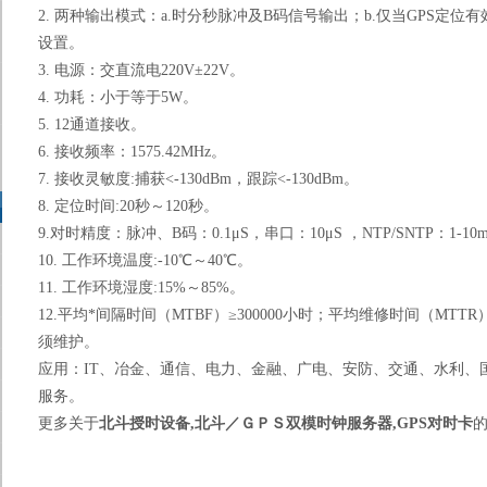
2. 两种输出模式：a.时分秒脉冲及B码信号输出；b.仅当GPS定
设置。
3. 电源：交直流电220V±22V。
4. 功耗：小于等于5W。
5. 12通道接收。
6. 接收频率：1575.42MHz。
7. 接收灵敏度:捕获<-130dBm，跟踪<-130dBm。
8. 定位时间:20秒～120秒。
9.对时精度：脉冲、B码：0.1μS，串口：10μS ，NTP/SNTP：1-10ms
10. 工作环境温度:-10℃～40℃。
11. 工作环境湿度:15%～85%。
12.平均*间隔时间（MTBF）≥300000小时；平均维修时间（MT
须维护。
应用：IT、冶金、通信、电力、金融、广电、安防、交通、水利、
服务。
更多关于
北斗授时设备
,
北斗／ＧＰＳ双模时钟服务器,GPS
对时卡