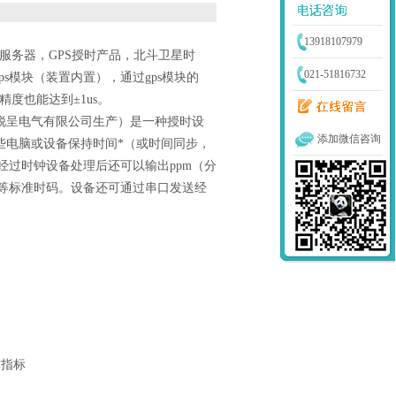
13918107979
时服务器，GPS授时产品，北斗卫星时
021-51816732
s模块（装置内置），通过gps模块的
精度也能达到±1us。
锐呈电气有限公司生产）是一种授时设
添加微信咨询
些电脑或设备保持时间*（或时间同步，
经过时钟设备处理后还可以输出ppm（分
络信号等标准时码。设备还可通过串口发送经
术指标