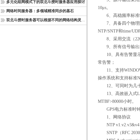
多元化组网模式下的双北斗授时服务器应用探讨
10μs。
网络时间服务器：多领域精准同步的基石
6、高稳频率标准输出功
双北斗授时服务器可以根据不同的网络结构灵活部署
7、具备四个物理隔离
NTP/SNTP和tim
8、采用交流（220
9、所有信号输出
10、具有告警显示
常告警；
11、支持WINDOWS9X
操作系统和支持标准N
12、可同时为几十
13、高效嵌入式Li
MTBF>80000小时。
GPS电力标准时钟,
1、网络协议
NTP v1.v2.v3&v4
SNTP（RFC 203