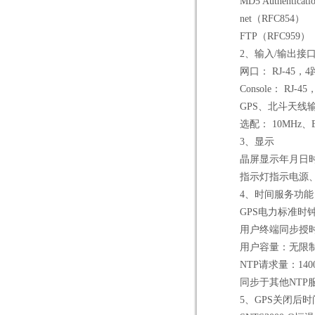
MD5 Authenticati
net（RFC854）
FTP（RFC959）
2、输入/输出接
网口： RJ-45，4
Console： RJ-45
GPS、北斗天线输入
选配： 10MHz、E1、B
3、显示
晶屏显示年月日时分
指示灯指示电源、G
4、时间服务功能
GPS电力标准时钟,
用户终端同步授时精度
用户容量：无限
NTP请求量：1400
同步于其他NTP
5、GPS关闭后时