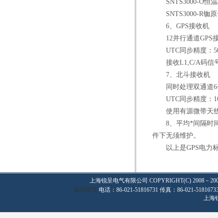
SNTS3000-O恒温
SNTS3000-R铷原
6、GPS接收机
12并行通道GPS
UTC同步精度：50n
接收L1,C/A码信号-1
7、北斗接收机
同时处理双通道6
UTC同步精度：100
使用有源微带天
8、平均*间隔时间（
件下无须维护。
以上是GPS电力标准
上海锐呈电气有限公司
COPYRIGHT(C) 2008－20
返回首页
电话：86-021-51816731 传真：86-021-
上海