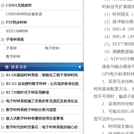
CDMA无线校时
时标信号扩展模块
CDMA时钟同步服务器
（1）时间报文（串口R
（2）脉冲输出模块（P
PTP同步时钟
（3）IRIG-B（
IEEE1588时钟
（4）IRIG-B（
子母钟系统
（5）DCF77时码
子母钟
电子时钟
（6）测频数据输
数字时钟
（）NTP/SNTP
接收与输出模块可
GPS电力标准时钟
RC436基础时钟系统：智能化工程子母钟时间同步配套设备
1、采用冗余结构，
RC521 自动授时数字时钟：公共场所标准化统一计时终端
时间基准配置方法。当
RC729指针式子钟应用解读
扰不可用时，铷原子
电子时钟系统施工安装的常见误区及标准化运维管理规范
2、采用闭环控制守时
数字时钟系统子钟的分类与选型
3、可输出IRIG-
嵌入式数字时钟有哪些使用注意事项
度可达到1μs/min。
4、时间报文输出采用
数字时代的时空基石：电子时钟系统的核心价值与多维意义
5、脉冲输出采用脉