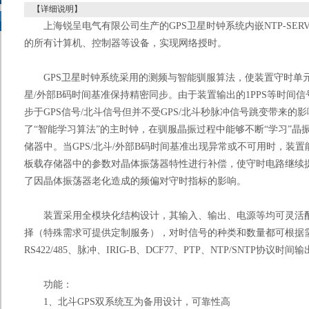
【详细说明】
上海锐呈电气有限公司生产的GPS卫星时钟系统内嵌NTP-SERVE
的所有计算机、控制器等设备，实现网络授时。
GPS卫星时钟系统采用的测频与智能驯服算法，使装置守时单元输
星/外部B码时间基准保持精密同步。由于装置输出的1PPS等时间
步于GPS信号/北斗信号但并不受GPS/北斗秒脉冲信号跳变带来的
了“智能学习算法”的主时钟，在驯服晶振过程中能够不断“学习”
储器中。当GPS/北斗/外部B码时间基准出现异常或不可用时，装
板载存储器中的参数对晶体振荡器特性进行补偿，使守时电路继续
了因晶体振荡器老化造成的频偏对守时指标的影响。
装置采用全模块化结构设计，其输入、输出、电源等均可灵活配
择（特殊需求可提供定制服务），对时信号的种类和数量都可根据需
RS422/485、脉冲、IRIG-B、DCF77、PTP、NTP/SNTP协议
功能：
1、北斗GPS双系统互为备用设计，可靠性高