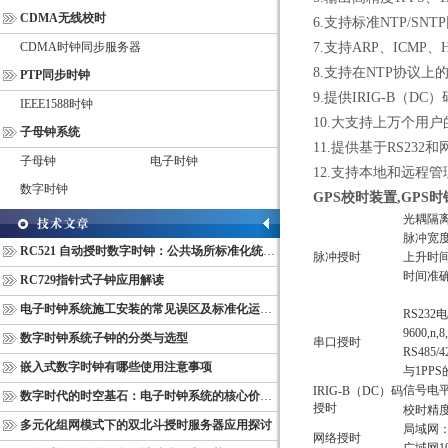
CDMA无线校时
6.支持标准NTP/S
CDMA时钟同步服务器
7.支持ARP、ICMP、
8.支持在NTP协议上
PTP同步时钟
9.提供IRIG-B（DC
IEEE1588时钟
10.大支持上万个用
子母钟系统
11.提供基于RS2
子母钟
电子时钟
12.支持本地和远程管
数字时钟
GPS
校时装置,GPS
时
光耦隔离
脉冲宽度
RC521 自动授时数字时钟：公共场所标准化统一计时终端
脉冲授时
上升时间≤
时间准确度
RC729指针式子钟应用解读
电子时钟系统施工安装的常见误区及标准化运维管理规范
RS232
9600,n,8
数字时钟系统子钟的分类与选型
串口授时
RS485
嵌入式数字时钟有哪些使用注意事项
与1PP
信号电平：
IRIG-B（DC）码
数字时代的时空基石：电子时钟系统的核心价值与多维意义
授时
校时精度＜
多元化组网模式下的双北斗授时服务器应用探讨
局域网：<
网络授时