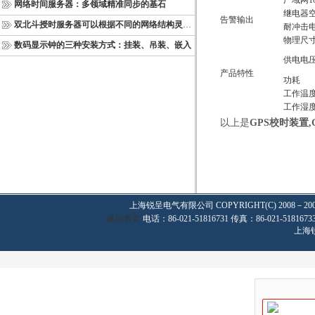
广域网10
网络时间服务器：多领域精准同步的基石
继电器
告警输出
双北斗授时服务器可以根据不同的网络结构灵活部署
耐冲击电
物理尺寸
数码显示钟的三种安装方式：挂装、吊装、嵌入
供电电
产品特性
功耗
工作温
工作湿
以上是
GPS
校时装置,
上海锐呈电气有限公司
COPYRIGHT(C) 2008－20
返回首页
电话：86-021-51816731 传真：86-021-
上海