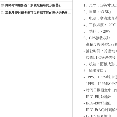
网络时间服务器：多领域精准同步的基石
1、尺寸：19英寸1U/
2、重量：<3.5Kg
双北斗授时服务器可以根据不同的网络结构灵活部署
3、电源：交流或直流，11
4、工作温度：-20℃～
5、功耗： <20W
6、GPS接收模块
- 高精度授时型GPS接
- 捕获时间：冷启动<45
- 接收L1,C/A码信号-1
7、机箱：面板成形，
8、输出接口：
- 1PPS、1PPM脉冲
- 1PPS、1PPM脉冲
- 时间日期报文串口
- IRIG-B时码输出
- IRIG-B时码输出
- IRIG-B(AC)时码输
- DCF77信号输出