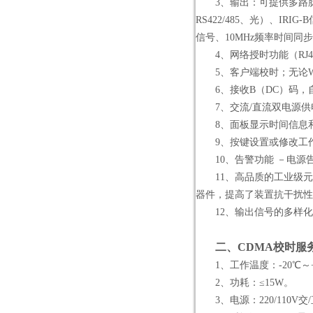
3、输出：可提供多路脉冲信号
RS422/485、光）、IRI
信号、10MHz频率时间同
4、网络授时功能（RJ45
5、客户端校时；无论WIN
6、接收B（DC）码，自
7、交流/直流双电源供
8、面板显示时间信息和
9、按键设置或修改工作
10、告警功能 －电源告
11、高品质的工业级元
器件，提高了装置抗干扰性
12、输出信号的多样化
二、
CDMA校时服
1、工作温度：-20℃～+7
2、功耗：≤15W。
3、电源：220/110V交