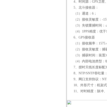
4、时间源：GPS卫星、北斗
5、北斗接收器：
（1）通道：6；
（2）接收灵敏度：-157.
（3）失锁重捕时间：≤1
（4）1PPS精度：优于10
6、GPS接收器
（1）接收频率：1575.4
（2）接收灵敏度：捕获<-1
（3）捕获时间：装置冷启动
（4）内部电池类型：锂电
7、授时天线长度标配30米,
8、NTP/SNTP吞吐量：
9、网口支持协议：NTP/SNT
10、外形尺寸：机架式机箱
11、对时精度：脉冲、B码：0.1