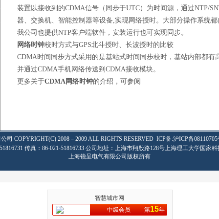
装置以接收到的
CDMA
信号（同步于
UTC
）为时间源，通过
NTP/SN
器、交换机、智能控制器等设备
,
实现网络授时。大部分操作系统都
我公司也提供
NTP
客户端软件，安装运行也可实现同步。
网络时钟
校时方式与
GPS
北斗授时、长波授时的比较
CDMA
时间同步方式采用的是基站式时间同步校时，基站内部都有
并通过
CDMA
手机网络传送到
CDMA
接收模块。
更多关于
CDMA
网络时钟
的介绍，可参阅
限公司
COPYRIGHT(C) 2008－2009 ALL RIGHTS RESERVED
ICP备:
沪ICP备08110705
-51816731 传真：86-021-51816733 公司地址：上海市翔殷路128号上海理工大学国家科
上海锐呈电气有限公司版权所有
智慧城市网
15
中级会员
第
年