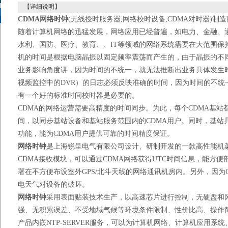
【详细说明】
CDMA
网络时钟
(
无线授时服务器
,
网络校时设备
,CDMA
对时器
)
制造
随着计算机网络的迅猛发展，网络应用已经普遍，如电力、金融、
水利、国防、医疗、教育、、
IT
等领域的网络系统需要在大范围保
机的时间是根据电脑晶振以固定频率震荡而产生的，由于晶振的不
业务影响角度讲，因为时间的不统一，就无法推断出业务具体发生
视频监控中的
DVR
）的日志必须反映准确的时间，因为时间的不统
有一个好的标准时间校时器是必要的。
CDMA
的网络运营需要高精度的时间同步。为此，每个
CDMA
基站
间，以同步基站设备和基站服务范围内的
CDMA
用户。同时，基站
功能，能为
CDMA
用户提供可靠的时间精度保证。
网络时钟
是上海锐呈电气有限公司设计、研制开发的一款高性能机
CDMA
接收模块，可以通过
CDMA
网络获得
UTC
时间信息，能方便
署在不方便布设室外
GPS/
北斗天线的网络通讯机房内。另外，因为
电天气对设备的破坏。
网络时钟
采用表面贴装技术生产，以高速芯片进行控制，无硬盘和
强、无积累误差、不受地域气候等环境条件限制、性价比高、操作
产品内嵌
NTP-SERVER
服务，可以为计算机网络、计算机应用系统