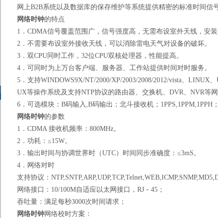
网上
B2B
系统以及数据库的保存维护等系统提供精密的标准时间信
网络时钟
的特点
1
．
CDMA
信号覆盖范围广，信号强度高，无需布设室外天线，安装
2
．不需要布设室外接收天线，可以消除雷电天气对设备的破坏。
3
．双
CPU
同时工作，
32
位
CPU
双核处理器，性能提高。
4
．可同时为上万台客户端、服务器、工作站提供时间对时服务。
5
．支持
WINDOWS9X/NT/2000/XP/2003/2008/2012/vista
、
LINUX
、
UX
等操作系统及支持
NTP
协议的路由器、交换机、
DVR
、
NVR
等网
6
．可选模块：
B
码输入
,B
码输出；北斗接收机；
1PPS,1PPM,1PPH
网络时钟
的参数
1
．
CDMA
接收机频率：
800MHz
。
2
．功耗：≤
15W
。
3
．输出时间与协调世界时（
UTC
）时间同步准确度：≤
3mS
。
4
．网络对时
支持协议：
NTP,SNTP,ARP,UDP,TCP,Telnet,WEB,ICMP,SNMP,MD5
网络接口：
10/100M
自适应以太网接口，
RJ
－
45
；
吞吐量：满足每秒
3000
次时间请求；
网络时钟
网络校时方案：