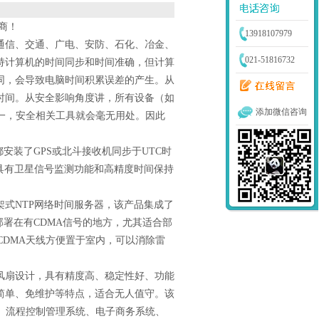
商！
13918107979
通信、交通、广电、安防、石化、冶金、
021-51816732
持计算机的时间同步和时间准确，但计算
同，会导致电脑时间积累误差的产生。从
时间。从安全影响角度讲，所有设备（如
添加微信咨询
一，安全相关工具就会毫无用处。因此
都安装了
GPS
或北斗接收机同步于
UTC
时
具有卫星信号监测功能和高精度时间保持
架式
NTP
网络时间服务器，该产品集成了
部署在有
CDMA
信号的地方，尤其适合部
CDMA
天线方便置于室内，可以消除雷
风扇设计，具有精度高、稳定性好、功能
简单、免维护等特点，适合无人值守。该
、流程控制管理系统、电子商务系统、