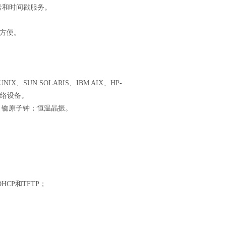
号和时间戳服务。
方便。
UNIX
、
SUN SOLARIS
、
IBM AIX
、
HP-
络设备。
；铷原子钟；恒温晶振。
,DHCP
和
TFTP
；