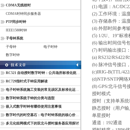
CDMA无线校时
(1)
电源：
AC/DC2
(2)
工作环境：温
CDMA时钟同步服务器
(3)
存储条件：温
PTP同步时钟
(4)
外部时间参考
IEEE1588时钟
(5) 1/2U
、
19
"标
子母钟系统
(6)
输出时间信号
子母钟
电子时钟
(7)
时码输出接口
数字时钟
(a) RS232/RS422/R
(b)
脉冲信号接口
(c)IRIG-B(TTL/422
RC521 自动授时数字时钟：公共场所标准化统一计时终端
(d)NTP/SNTP
网络
RC729指针式子钟应用解读
(8) GPS/
北斗信号
电子时钟系统施工安装的常见误区及标准化运维管理规范
授时模式
数字时钟系统子钟的分类与选型
授时（支持单系统
嵌入式数字时钟有哪些使用注意事项
静态授时（用户输
数字时代的时空基石：电子时钟系统的核心价值与多维意义
单星授时
通道：
192
通道
多元化组网模式下的双北斗授时服务器应用探讨
授时精度：
1PPS
优