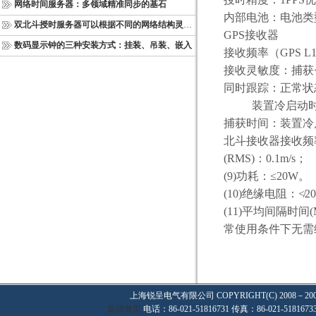
网络时间服务器：多领域精准同步的基石
内部电池：电池类
双北斗授时服务器可以根据不同的网络结构灵活部署
GPS
接收器
数码显示钟的三种安装方式：挂装、吊装、嵌入
接收频率（
GPS L
接收灵敏度：捕获
同时跟踪：正常状
装置冷启动
捕获时间：装置冷
北斗接收器接收频
(RMS)
：
0.1m/s
；
(9)
功耗：≤
20W
。
(10)
绝缘电阻：≮
2
(11)
平均间隔时间
(
常使用条件下无需
上海锐呈电气有限公司
COPYRIGHT(C) 2008－20
返回首页
电话：86-021-51816731 传真：86-021-