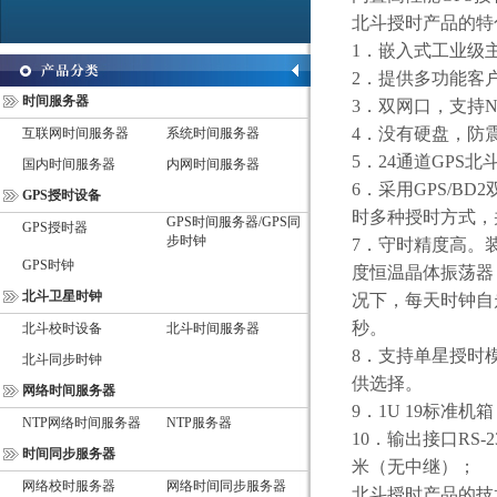
北斗授时产品
的特
1
．嵌入式工业级
2
．提供多功能客
时间服务器
3
．双网口，支持
N
4
．没有硬盘，防
互联网时间服务器
系统时间服务器
5
．
24
通道
GPS
北
国内时间服务器
内网时间服务器
6
．采用
GPS/BD2
GPS授时设备
时多种授时方式，
GPS时间服务器/GPS同
GPS授时器
步时钟
7
．守时精度高。
GPS时钟
度恒温晶体振荡器
北斗卫星时钟
况下，每天时钟自
秒。
北斗校时设备
北斗时间服务器
8
．支持单星授时
北斗同步时钟
供选择。
网络时间服务器
9
．
1U 19
标准机箱
NTP网络时间服务器
NTP服务器
10
．输出接口
RS-2
时间同步服务器
米（无中继）；
网络校时服务器
网络时间同步服务器
北斗授时产品
的技