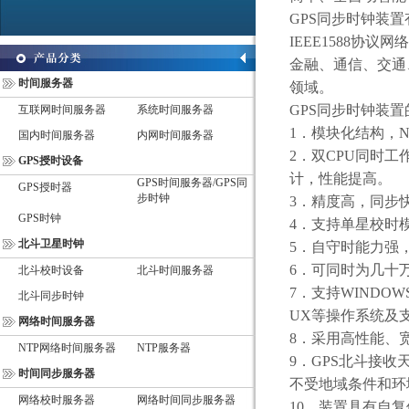
GPS
同步时钟装置
IEEE1588
协议网络
金融、通信、交通
时间服务器
领域。
GPS
同步时钟装置
互联网时间服务器
系统时间服务器
1
．模块化结构，
N
国内时间服务器
内网时间服务器
2
．双
CPU
同时工
GPS授时设备
计，性能提高。
GPS时间服务器/GPS同
GPS授时器
步时钟
3
．精度高，同步
GPS时钟
4
．支持单星校时
北斗卫星时钟
5
．自守时能力强
6
．可同时为几十
北斗校时设备
北斗时间服务器
7
．支持
WINDOWS9
北斗同步时钟
UX
等操作系统及
网络时间服务器
8
．采用高性能、
NTP网络时间服务器
NTP服务器
9
．
GPS
北斗接收
时间同步服务器
不受地域条件和环
网络校时服务器
网络时间同步服务器
10
．装置具有自复