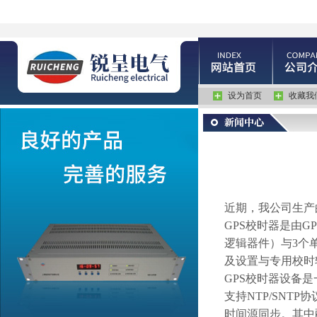
设为首页
收藏我
近期，我公司生产
GPS
校时器
是由
GP
逻辑器件）与
3
个
及设置与专用校时
GPS
校时器
设备是
支持
NTP/SNTP
协
时间源同步。其中