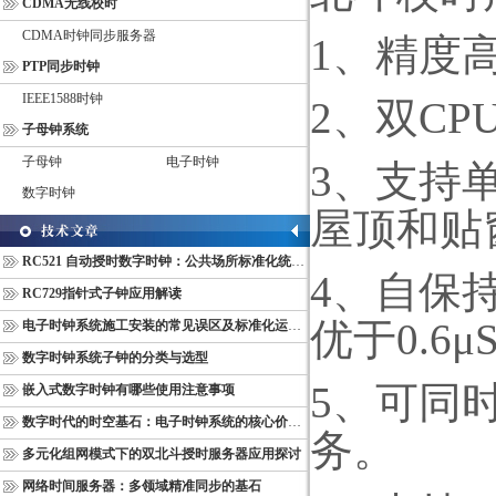
CDMA无线校时
CDMA时钟同步服务器
1
、精度
PTP同步时钟
IEEE1588时钟
2
、双
CP
子母钟系统
子母钟
电子时钟
3
、支持
数字时钟
屋顶和贴
RC521 自动授时数字时钟：公共场所标准化统一计时终端
4
、自保
RC729指针式子钟应用解读
优于
0.6
μ
S
电子时钟系统施工安装的常见误区及标准化运维管理规范
数字时钟系统子钟的分类与选型
5
、可同
嵌入式数字时钟有哪些使用注意事项
数字时代的时空基石：电子时钟系统的核心价值与多维意义
务。
多元化组网模式下的双北斗授时服务器应用探讨
网络时间服务器：多领域精准同步的基石