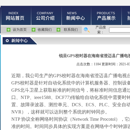
产品搜
设为首页
收藏我们
联系我们
索：
锐呈GPS校时器在海南省澄迈县广播电
点击次数：1184 更新时间：2021-03
近期，我公司生产的
GPS
校时器在海南省澄迈县广播电视
GPS
校时器
是针对自动化系统中的计算机服务器、控制设
GPS
北斗卫星上获取标准的时间信号，将标准时间信息通
口、
NTP
、
ieee1588
、
DCF77)
传输给自动化系统中需要时
置、故障录波器、测控单元、
DCS
、
ECS
、
PLC
、安全自
NVR
），这样就可以达到整个系统的时钟同步。
NTP
协议全称网络时间协议（
Network Time Procotol
），它
准的时间。时间同步具体的实现方案是在网络中个时钟源