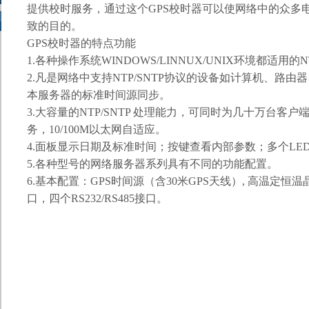
提供校时服务，通过这个
GPS
校时器
可以使网络中的众多
致的目的。
GPS
校时器的特点功能
1.
各种操作系统
WINDOWS/LINNUX/UNIX
环境都适用的
N
2.
凡是网络中支持
NTP/SNTP
协议的设备如计算机、路由器
本服务器的标准时间源同步。
3.
大容量的
NTP/SNTP
处理能力，可同时为几十万台客户
务，
10/100M
以太网自适应。
4.
面板显示日期及标准时间；按键查看内部参数；多个
LE
5.
各种型号的网络服务器系列具有不同的功能配置。
6.
基本配置：
GPS
时间源（含
30
米
GPS
天线）
,
高温定恒温
口，四个
RS232/RS485
接口。