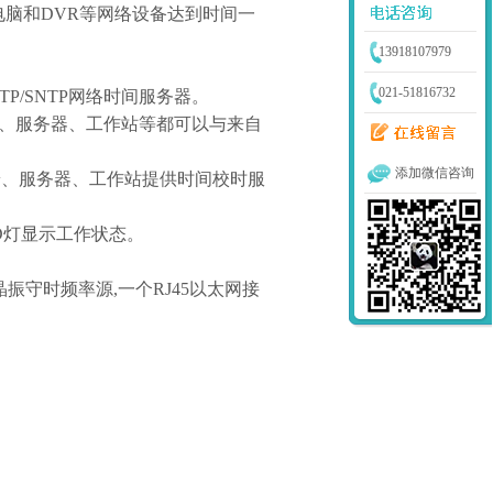
电脑和
DVR
等网络设备达到时间一
13918107979
021-51816732
TP/SNTP
网络时间服务器。
、服务器、工作站等都可以与来自
添加微信咨询
端、服务器、工作站提供时间校时服
D
灯显示工作状态。
晶振守时频率源
,
一个
RJ45
以太网接