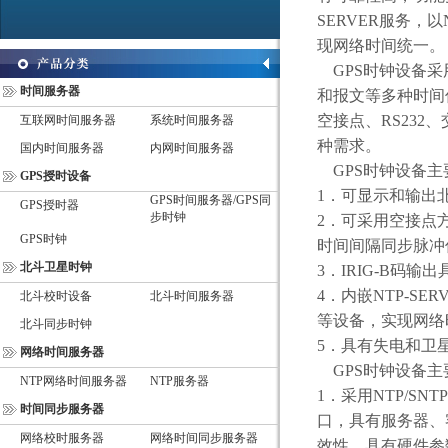
SERVER
服务，以
现网络时间统一。
GPS
时钟设备
采
时间服务器
和报文等多种时间
空接点、
RS232
、
互联网时间服务器
系统时间服务器
种需求。
国内时间服务器
内网时间服务器
GPS
时钟设备
主
GPS授时设备
1
．可显示和输出
GPS时间服务器/GPS同
GPS授时器
步时钟
2
．可采用空接点
GPS时钟
时间间隔同步脉冲
北斗卫星时钟
3
．
IRIG-B
码输出
4
．内嵌
NTP-SER
北斗校时设备
北斗时间服务器
等设备，实现网络
北斗同步时钟
5
．具有失电和卫
网络时间服务器
GPS
时钟设备
主
NTP网络时间服务器
NTP服务器
1
．采用
NTP/SNTP
时间同步服务器
口，具有服务器、
网络校时服务器
网络时间同步服务器
效性。具有硬件参