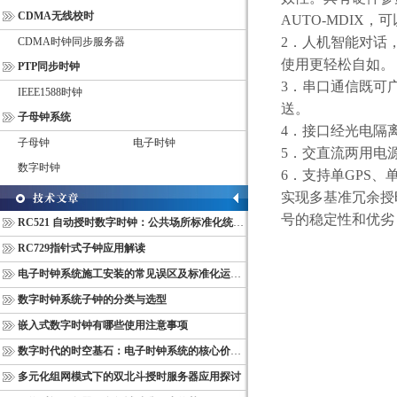
CDMA无线校时
AUTO-MDIX
，可
2
．人机智能对话
CDMA时钟同步服务器
使用更轻松自如。
PTP同步时钟
3
．串口通信既可
IEEE1588时钟
送。
子母钟系统
4
．接口经光电隔
子母钟
电子时钟
5
．交直流两用电
数字时钟
6
．支持单
GPS
、
实现多基准冗余授
号的稳定性和优劣
RC521 自动授时数字时钟：公共场所标准化统一计时终端
RC729指针式子钟应用解读
电子时钟系统施工安装的常见误区及标准化运维管理规范
数字时钟系统子钟的分类与选型
嵌入式数字时钟有哪些使用注意事项
数字时代的时空基石：电子时钟系统的核心价值与多维意义
多元化组网模式下的双北斗授时服务器应用探讨