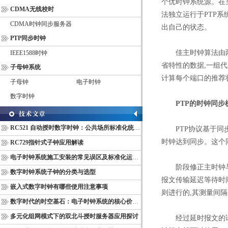
个优时钟系统源。在
CDMA无线校时
法独立运行于PTP系
CDMA时钟同步服务器
出自己的状态。
PTP同步时钟
佳主时钟算法由两部
IEEE1588时钟
省特性的数据,一组
子母钟系统
计算每个端口的推荐
子母钟
电子时钟
数字时钟
PTP的时钟同步
RC521 自动授时数字时钟：公共场所标准化统一计时终端
PTP协议基于同步
时钟达到同步。这个
RC729指针式子钟应用解读
电子时钟系统施工安装的常见误区及标准化运维管理规范
阶段修正主时钟与从
数字时钟系统子钟的分类与选型
报文传输延迟等待时
嵌入式数字时钟有哪些使用注意事项
则进行的,其测量间
数字时代的时空基石：电子时钟系统的核心价值与多维意义
多元化组网模式下的双北斗授时服务器应用探讨
经过延时报文的请求