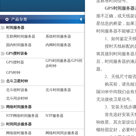
度标准时间信号。
GPS时间服务器
接不正确，或天线架
星信息的桥梁，如果
时间服务器
时间服务器不能够正
互联网时间服务器
系统时间服务器
1、如何鉴定天线
国内时间服务器
内网时间服务器
授时天线标配的是3
GPS授时设备
将其接到时间服务器
GPS时间服务器/GPS同
后，时间服务器的液
GPS授时器
步时钟
题。
GPS时钟
2、天线尺寸能否
北斗卫星时钟
购买前，请先核实测
北斗校时设备
北斗时间服务器
隔50米中间我们会
北斗同步时钟
无法接收卫星信号。
网络时间服务器
3、安装天线步
首先选好安装天线
NTP网络时间服务器
NTP服务器
响收星。其次架设位
时间同步服务器
螺栓固定好，必要时
网络校时服务器
网络时间同步服务器