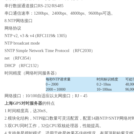
串行数据通道接口
RS-232/RS485
串口通信速率：
1200bps
、
2400bps
、
4800bps
、
9600bps
可选。
8.NTP
网络接口
网络协议
NTP v2, v3 & v4 (RFC1119& 1305)
NTP broadcast mode
SNTP Simple Network Time Protocol
（
RFC2030
）
net
（
RFC854
）
DHCP
（
RFC2132
）
时间精度（网络时间服务器）
每秒
NTP
请求量
时间标识精度
可处
0
～
2000
0.2~10ms
48,00
2000
～
10000
10~100ms
96,00
网络接口：
10/100
自适应以太网接口；
RJ
－
45
上海
GPS
对时服务器
的特点
1.
时间精度高，达
20nS
。
2.
模块化结构，
NTP
端口数量可灵活配置，配置
14
路
NTP/SNTP
网络对
3.
双
CPU
同时工作，
32
位
CPU
双核处理器，性能提高。
4.
支持单星授时模式，适用于收星效果不佳的情况，有屋顶和贴窗天线