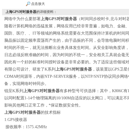
点击放大
上海GPS对时服务器
的详细资料：
网络中为什么要部署
上海
GPS
对时服务器
（时间同步校时卡
,
北斗对时
随着计算机网络的迅猛发展，网络应用已经非常普遍，如电力、金融
国防、医疗、、
IT
等领域的网络系统需要在大范围保持计算机的时间
脑晶振以固定频率震荡而产生的，由于晶振的不同，会导致电脑时间
时间的不统一，就无法推断出业务具体发生时间。从安全影响角度讲
日志必须反映准确的时间，因为时间的不统一，安全相关工具就会毫
因此有一个好的标准时间授时设备是非常必要的。为了适应这些领域
有限公司设计、研发了
K
系列
上海
GPS
对时服务器
，该装置以
GPS
卫星
CDMA
时间源等，内嵌
NTP-SERVER
服务，以
NTP/SNTP
协议同步网络
备，实现网络时钟同步。
锐呈
K
系列
上海
GPS
对时服务器
有多种型号可供选择：其中，
K806C
有
以同时配置
1-14
个物理隔离的
10/100M
自适应的以太网口，可以满足不
影响其他网口正常工作，*保证数据安全性。
上海
GPS
对时服务器
的技术指标
1.GPS
接收器
接收频率：
1575.42MHz