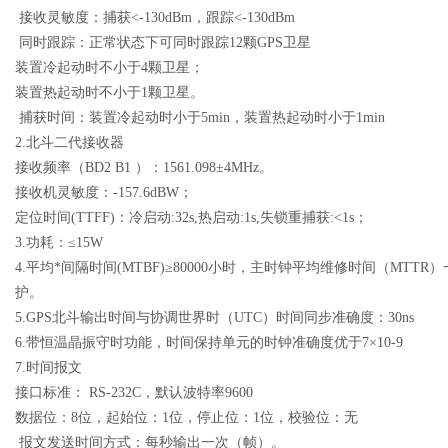
接收灵敏度：捕获<
-130dBm
，跟踪<
-130dBm
同时跟踪：正常状态下可同时跟踪
12
颗
GPS
卫星
装置冷起动时不小于
4
颗卫星；
装置热起动时不小于
1
颗卫星。
捕获时间：装置冷起动时小于
5min
，装置热起动时小于
1min
2.
北斗二代接收器
接收频率（
BD2 B1
）：
1561.098
±
4MHz
。
接收机灵敏度：
-157.6dBW
；
定位时间
(TTFF)
：冷启动
:32s,
热启动
:1s,
失锁重捕获
:<1s
；
3.
功耗：≤
15W
4.
平均*间隔时间
(MTBF)
≥
80000
小时，主时钟平均维修时间（
MTTR
）
护。
5.GPS
北斗输出时间与协调世界时（
UTC
）时间同步准确度：
30ns
6.
带恒温晶振守时功能，时间保持单元的时钟准确度优于
7
×
10-9
7.
时间报文
接口标准：
RS-232C
，默认波特率
9600
数据位：
8
位，起始位：
1
位，停止位：
1
位，校验位：无
报文发送时间方式：每秒输出一次（帧）。