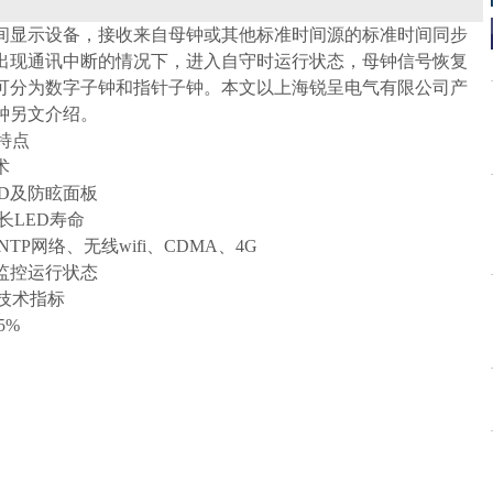
间显示设备，接收来自母钟或其他标准时间源的标准时间同步
出现通讯中断的情况下，进入自守时运行状态，母钟信号恢复
可分为数字子钟和指针子钟。本文以上海锐呈电气有限公司产
钟另文介绍。
特点
术
D
及防眩面板
长
LED
寿命
NTP
网络、无线
wifi
、
CDMA
、
4G
监控运行状态
技术指标
5%