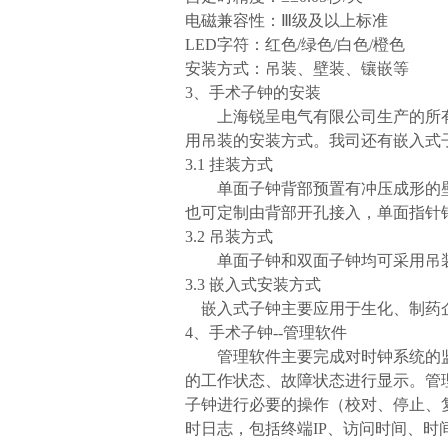
电磁兼容性：Ⅲ级及以上标准
LED
字符：红色
/
绿色
/
白色
/
橙色
安装方式：吊装、壁装、镶嵌等
3
、手术子钟的安装
上海锐呈电气有限公司生产的所
用
吊装的安装方式。我司还有嵌入式
3.1
挂装方式
单面子钟背部预置有冲压成形的
也可定制由背部开孔接入，单面指针
3.2
吊装方式
单面子钟和双面子钟均可采用吊
3.3
嵌入式安装方式
嵌入式子钟主要应用于生化、制药
4
、手术子钟
--
管理软件
管理软件主要完成对时钟系统的
的工作状态、故障状态进行显示。管
子钟进行必要的操作（校对、停止、
时日志，包括终端
IP
、访问时间、时