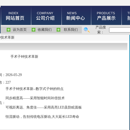
产品搜
设为首页
收藏我们
联系我们
索：
钟技术革新
手术子钟技术革新
间：
2026-05-29
数：
227
手术子钟技术革新--数字式子钟的特点
同步精度高――采用智能时间补偿技术
点：
可视距离远、角度佳――采用高亮LED及防眩面板
恒流驱动，告别传统电压驱动,大大延长LED寿命