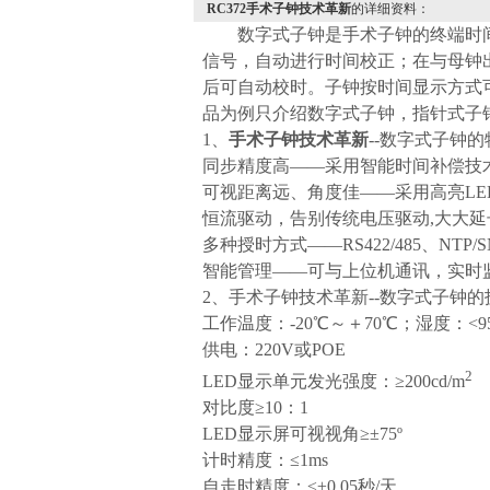
RC372手术子钟技术革新
的详细资料：
数字式子钟是手术子钟的终端时
信号，自动进行时间校正；在与母钟
后可自动校时。子钟按时间显示方式
品为例只介绍数字式子钟，指针式子
1
、
手术子钟技术革新
--
数字式子钟的
同步精度高――采用智能时间补偿技
可视距离远、角度佳――采用高亮
LE
恒流驱动，告别传统电压驱动
,
大大延
多种授时方式――
RS422/485
、
NTP/S
智能管理――可与上位机通讯，实时
2
、手术子钟
技术革新
--
数字式子钟的
工作温度：
-20
℃～＋
70
℃；湿度：
<9
供电：
220V
或
POE
2
LED
显示单元发光强度：≥
200cd/m
对比度≥
10
：
1
LED
显示屏可视视角≥±
75º
计时精度：≤
1ms
自走时精度：≤±
0.05
秒
/
天