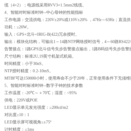
缆（
4
×
2
）；电源线采用
RVV3
×
1.5mm2
线缆。
4
、智能对时标准时钟
--
中心母钟的性能指标
工作电源：交流供电：
220V
±
20%
或
110V
±
20%
，
47Hz
～
63Hz
；直流供
功耗：≤
20W
。
输入：
GPS+
北斗
+IRIG-B(422)
冗余授时。
输出：模块化结构，可输出
1
～
14
路
NTP
网络授时信号，
4
～
60
路
RS422/
告警接点：
1
路
GPS
北斗信号失步告警接点输出，
1
路
B
码信号失步告警
尺寸结构：标准
2U,19
英寸机架式机箱。
时间精度：小于
30nS
。
NTP
授时精度：
0.2-10mS
。
MTBF
可达
150000
小时，使用寿命不少于
20
年，正常使用条件下无须维
5
、智能对时标准时钟
--
数字子钟的技术参数
工作温度：
-20
℃～＋
70
℃；湿度：
<95%
供电：
220V
或
POE
LED
显示单元发光强度：≥
200cd/m2
对比度≥
10
：
1
LED
显示屏可视视角≥±
75º
计时精度：≤
1ms