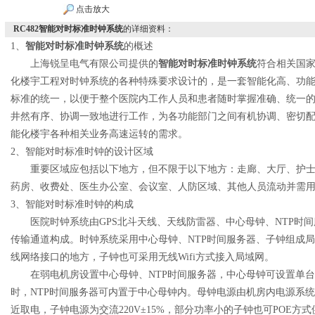
点击放大
RC482智能对时标准时钟系统
的详细资料：
1
、
智能对时标准时钟系统
的概述
上海锐呈电气有限公司提供的
智能对时标准时钟系统
符合相关国
化楼宇工程对时钟系统的各种特殊要求设计的，是一套智能化高、功
标准的统一，以便于整个医院内工作人员和患者随时掌握准确、统一
井然有序、协调一致地进行工作，为各功能部门之间有机协调、密切
能化楼宇各种相关业务高速运转的需求。
2
、智能对时标准时钟的设计区域
重要区域应包括以下地方，但不限于以下地方：走廊、大厅、护
药房、收费处、医生办公室、会议室、人防区域、其他人员流动并需
3
、智能对时标准时钟的构成
医院时钟系统由
GPS
北斗天线、天线防雷器、中心母钟、
NTP
时间
传输通道构成。时钟系统采用中心母钟、
NTP
时间服务器、子钟组成局
线网络接口的地方，子钟也可采用无线
Wifi
方式接入局域网。
在弱电机房设置中心母钟、
NTP
时间服务器，中心母钟可设置单台
时，
NTP
时间服务器可内置于中心母钟内。母钟电源由机房内电源系统
近取电，子钟电源为交流
220V±15%
，部分功率小的子钟也可
POE
方式