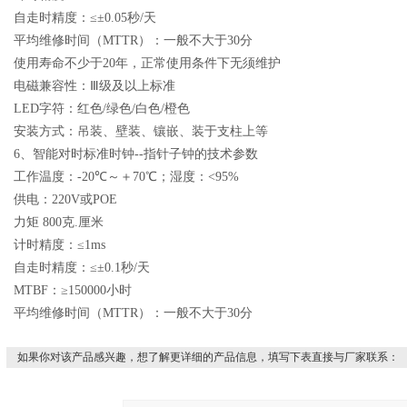
自走时精度：≤±
0.05
秒
/
天
平均维修时间（
MTTR
）：一般不大于
30
分
使用寿命不少于
20
年，正常使用条件下无须维护
电磁兼容性：Ⅲ级及以上标准
LED
字符：红色
/
绿色
/
白色
/
橙色
安装方式：吊装、壁装、镶嵌、装于支柱上等
6
、智能对时标准时钟
--
指针子钟的技术参数
工作温度：
-20
℃～＋
70
℃；湿度：
<95%
供电：
220V
或
POE
力矩
800
克
.
厘米
计时精度：≤
1ms
自走时精度：≤±
0.1
秒
/
天
MTBF
：≥
150000
小时
平均维修时间（
MTTR
）：一般不大于
30
分
如果你对该产品感兴趣，想了解更详细的产品信息，填写下表直接与厂家联系：