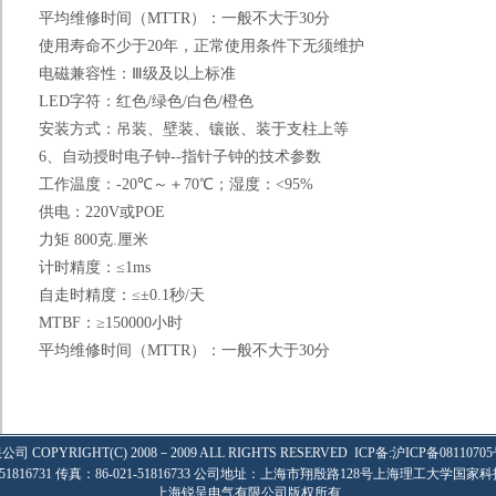
平均维修时间（
MTTR
）：一般不大于
30
分
使用寿命不少于
20
年，正常使用条件下无须维护
电磁兼容性：Ⅲ级及以上标准
LED
字符：红色
/
绿色
/
白色
/
橙色
安装方式：吊装、壁装、镶嵌、装于支柱上等
6
、自动授时电子钟
--
指针子钟的技术参数
工作温度：
-20
℃～＋
70
℃；湿度：
<95%
供电：
220V
或
POE
力矩
800
克
.
厘米
计时精度：≤
1ms
自走时精度：≤±
0.1
秒
/
天
MTBF
：≥
150000
小时
平均维修时间（
MTTR
）：一般不大于
30
分
限公司
COPYRIGHT(C) 2008－2009 ALL RIGHTS RESERVED
ICP备:
沪ICP备08110705
-51816731 传真：86-021-51816733 公司地址：上海市翔殷路128号上海理工大学国家科
上海锐呈电气有限公司版权所有