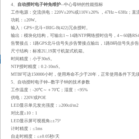
4
、
自动授时电子钟免维护
--
中心母钟的性能指标
工作电源：交流供电：
220V
±
20%
或
110V
±
20%
，
47Hz
～
63Hz
；直
功耗：≤
20W
。
输入：
GPS+
北斗
+IRIG-B(422)
冗余授时。
输出：模块化结构，可输出
1
～
14
路
NTP
网络授时信号，
4
～
60
路
RS4
告警接点：
1
路
GPS
北斗信号失步告警接点输出，
1
路
B
码信号失步告
尺寸结构：标准
2U,19
英寸机架式机箱。
时间精度：小于
30nS
。
NTP
授时精度：
0.2-10mS
。
MTBF
可达
150000
小时，使用寿命不少于
20
年，正常使用条件下无
5
、自动授时电子钟
--
数字子钟的技术参数
工作温度：
-20
℃～＋
70
℃；湿度：
<95%
供电：
220V
或
POE
LED
显示单元发光强度：≥
200cd/m2
对比度≥
10
：
1
LED
显示屏可视视角≥±
75º
计时精度：≤
1ms
自走时精度：≤±
0.05
秒
/
天