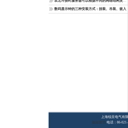
双北斗授时服务器可以根据不同的网络结构灵活部署
数码显示钟的三种安装方式：挂装、吊装、嵌入
上海锐呈电气有
返回首页
电话：86-021