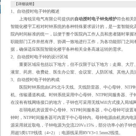
【详细说明】
1
、自动授时电子钟的概述
上海锐呈电气有限公司提供的
自动授时电子钟免维护
符合相关
智能化楼宇工程对时钟系统的各种特殊要求设计的，是一套智能化
院内时间标准的统一，以便于整个医院内工作人员和患者随时掌握
职能部门工作井然有序、协调一致地进行工作，为各功能部门之间
据，确保适应医院智能化楼宇各种相关业务高速运转的需求。
2
、自动授时电子钟的设计区域
重要区域应包括以下地方，但不仅限于以下地方：走廊、大厅
液室、药房、收费处、医生办公室、会议室、人防区域、其他人员
3
、自动授时电子钟的构成
医院时钟系统由
GPS
北斗天线、天线防雷器、中心母钟、
NTP
机、传输通道构成。时钟系统采用中心母钟、
NTP
时间服务器、子
在没有有线网络接口的地方，子钟也可采用无线
Wifi
方式接入局域
在弱电机房设置中心母钟、
NTP
时间服务器，中心母钟可设置
钟时，
NTP
时间服务器可内置于中心母钟内。母钟电源由机房内电
源采用就近取电，子钟电源为交流
220V±15%
，部分功率小的子钟
用超
5
类
UTP
线缆（
4
×
2
）；电源线采用
RVV3
×
1.5mm2
线缆。