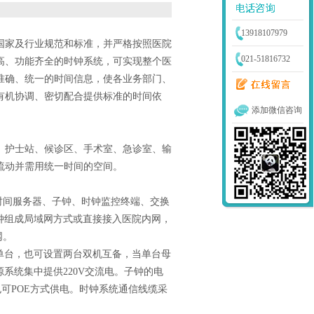
13918107979
国家及行业规范和标准，并严格按照医院
021-51816732
高、功能齐全的时钟系统，可实现整个医
准确、统一的时间信息，使各业务部门、
有机协调、密切配合提供标准的时间依
添加微信咨询
、护士站、候诊区、手术室、急诊室、输
流动并需用统一时间的空间。
时间服务器、子钟、时钟监控终端、交换
钟组成局域网方式或直接接入医院内网，
网。
单台，也可设置两台双机互备，当单台母
源系统集中提供
220V
交流电。子钟的电
也可
POE
方式供电。时钟系统通信线缆采