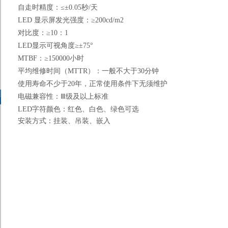
自走时精度：≤±
0.05
秒
/
天
LED
显示屏发光强度：
≥200cd/m2
对比度：
≥10
：
1
LED
显示可视角度
≥
±
75
°
MTBF
：
≥150000
小时
平均维修时间（
MTTR
）：一般不大于
30
分钟
使用寿命不少于
20
年，正常使用条件下无须维护
电磁兼容性：Ⅲ级及以上标准
LED
字符颜色：红色、白色、绿色可选
安装方式：挂装、吊装、嵌入