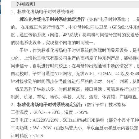
【详细说明】
1
、标准化考场电子时钟系统概述
标准化考场电子时钟系统稳定运行
（亦称“电子时钟系统"）
的。
在系统正常运行情况下，中心母钟以同步卫星（
GPS
或北斗系
度，通过传输系统（网络、
485
总线）将精确时间信号定时的发送给
的弱电系统设备，实现整个网络的时间统一。
子钟，作为标准化考场电子时钟系统的终端时间显示设备，是
少的。上海锐呈电气有限公司生产的高精度子钟系列产品，能够接
同步信号，自动进行时间校正；在与母钟出现通讯中断的情况下，
自动校时。子钟可通过
NTP
网络、无线
WIFI
、
CDMA
、
4G
以及
RS48
钟对接收到的时间同步信号能够进行严格的比对、分析、判断，从
锐呈系列子钟款式多、时间精度高、接口灵活，可满足各行业对
制药、机场、车站、地铁、学校、人防、酒店、体育馆、广播电视
2
、
标准化考场电子时钟系统稳定运行
（数字子钟）
技术指标
工作温度：
-20
℃～＋
70
℃；湿度：
<95%
工作电压：
AC220V
±
20%
，
50Hz
±
10%
或
POE
供电（部分小尺寸子钟
平均功耗：
3W
～
30W
（由数码管大小、单双面显示和显示内容决定
计时精度：
≤1mS