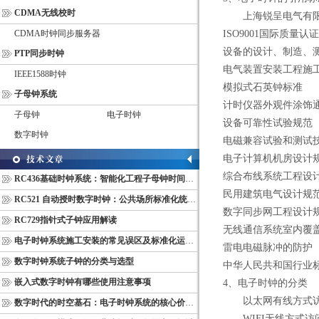
CDMA无线校时
上海锐呈电气有
CDMA时钟同步服务器
ISO9001
国际质量认证
设备的设计、制造、
PTP同步时钟
电气装置安装工程施
IEEE1588时钟
模拟式石英钟标准
子母钟系统
计时仪器外观件涂饰
子母钟
电子时钟
设备可靠性试验规范
数字时钟
电磁兼容试验和测试
电子计算机机房设计
综合布线系统工程设
RC436基础时钟系统：智能化工程子母钟时间同步配套设备
民用建筑电气设计规
RC521 自动授时数字时钟：公共场所标准化统一计时终端
数字同步网工程设计
RC729指针式子钟应用解读
无线通信系统室内覆
电子时钟系统施工安装的常见误区及标准化运维管理规范
雷电电磁脉冲的防护
数字时钟系统子钟的分类与选型
中华人民共和国行业
嵌入式数字时钟有哪些使用注意事项
4
、电子时钟的分类
以太网有线方式
数字时代的时空基石：电子时钟系统的核心价值与多维意义
WIFI
无线方式访