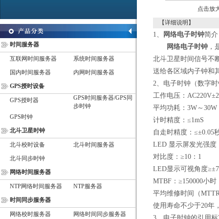
点击放
【详细说明】
1
、
网络电子时钟
简介
时间服务器
网络电子时钟
，
互联网时间服务器
系统时间服务器
北斗卫星时间信号不
送给各区域内子钟和
国内时间服务器
内网时间服务器
2
、电子时钟（数字时
GPS授时设备
工作电压：
AC220V
±
GPS时间服务器/GPS同
GPS授时器
步时钟
平均功耗：
3W
～
30W
GPS时钟
计时精度：
≤1mS
北斗卫星时钟
自走时精度：≤±
0.05
LED
显示屏发光强度
北斗校时设备
北斗时间服务器
对比度：
≥10
：
1
北斗同步时钟
LED
显示可视角度
≥
±
7
网络时间服务器
MTBF
：
≥150000
小时
NTP网络时间服务器
NTP服务器
平均维修时间（
MTT
时间同步服务器
使用寿命不少于
20
年
网络校时服务器
网络时间同步服务器
3
、电子时钟的引用标