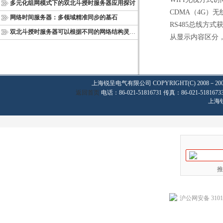
多元化组网模式下的双北斗授时服务器应用探讨
CDMA
（
4G
）无
网络时间服务器：多领域精准同步的基石
RS485
总线方式
双北斗授时服务器可以根据不同的网络结构灵活部署
从显示内容区分
上海锐呈电气有限公司
COPYRIGHT(C) 2008－20
返回首页
电话：86-021-51816731 传真：86-021-
上海
推
沪公网安备 31011